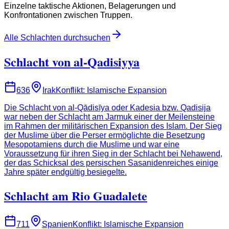
Einzelne taktische Aktionen, Belagerungen und
Konfrontationen zwischen Truppen.
Alle Schlachten durchsuchen
Schlacht von al-Qadisiyya
636
Irak
Konflikt
:
Islamische Expansion
Die Schlacht von al-Qādisīya oder Kadesia bzw. Qadisija
war neben der Schlacht am Jarmuk einer der Meilensteine
im Rahmen der militärischen Expansion des Islam. Der Sieg
der Muslime über die Perser ermöglichte die Besetzung
Mesopotamiens durch die Muslime und war eine
Voraussetzung für ihren Sieg in der Schlacht bei Nehawend,
der das Schicksal des persischen Sasanidenreiches einige
Jahre später endgültig besiegelte.
Schlacht am Rio Guadalete
711
Spanien
Konflikt
:
Islamische Expansion