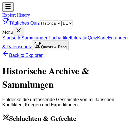
ExploreHistory
Tägliches Quiz
Menu
Startseite
Sammlungen
Fachartikel
Literatur
Quiz
Karte
Erkunden
& Datenschutz
Quests & Rang
Back to Explorer
Historische Archive &
Sammlungen
Entdecke die umfassende Geschichte von militärischen
Konflikten, Kriegen und Expeditionen.
Schlachten & Gefechte