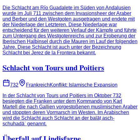
Die Schlacht am Río Guadalete im Süden von Andalusien
wurde im Juli 711 zwischen dem Invasionsheer der Araber
und Berber und den Westgoten ausgetragen und endete mit
der Niederlage der Letzteren. Diese Niederlage war
entscheidend für den weiteren Verlauf der Kämpfe und führte
zum Untergang des Westgotenreichs und zur Eroberung der
Iberischen Halbinsel durch die Mauren im Lauf der folgenden
Jahre. Diese Schlacht ist auch unter der Bezeichnung
Schlacht bei Jerez de la Frontera bekannt.
Schlacht von Tours und Poitiers
732
Frankreich
Konflikt
:
Islamische Expansion
In der Schlacht von Tours und Poitiers im Oktober 732
besiegten die Franken unter dem Kommando von Karl
Martell die nach Gallien vorgestoßenen muslimischen Araber
und stoppten deren Vormarsch im Westen. Im Arabischen
wird die Schlacht auch Schlacht an der balāṭ asch-
schuhadāʾ genannt.
Überfall auf Lindisfarne