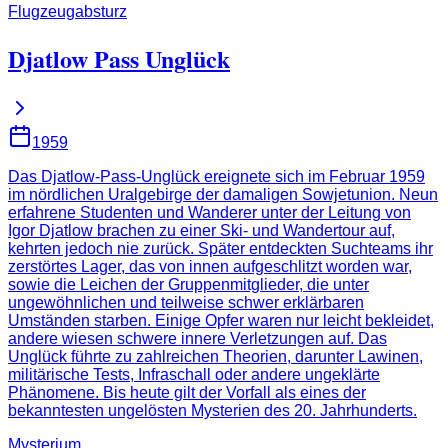
Flugzeugabsturz
Djatlow Pass Unglück
1959
Das Djatlow-Pass-Unglück ereignete sich im Februar 1959
im nördlichen Uralgebirge der damaligen Sowjetunion. Neun
erfahrene Studenten und Wanderer unter der Leitung von
Igor Djatlow brachen zu einer Ski- und Wandertour auf,
kehrten jedoch nie zurück. Später entdeckten Suchteams ihr
zerstörtes Lager, das von innen aufgeschlitzt worden war,
sowie die Leichen der Gruppenmitglieder, die unter
ungewöhnlichen und teilweise schwer erklärbaren
Umständen starben. Einige Opfer waren nur leicht bekleidet,
andere wiesen schwere innere Verletzungen auf. Das
Unglück führte zu zahlreichen Theorien, darunter Lawinen,
militärische Tests, Infraschall oder andere ungeklärte
Phänomene. Bis heute gilt der Vorfall als eines der
bekanntesten ungelösten Mysterien des 20. Jahrhunderts.
Mysterium