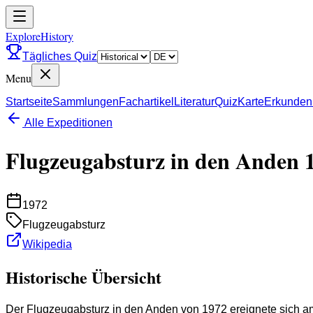
ExploreHistory
Tägliches Quiz
Menu
Startseite
Sammlungen
Fachartikel
Literatur
Quiz
Karte
Erkunden
Alle Expeditionen
Flugzeugabsturz in den Anden 
1972
Flugzeugabsturz
Wikipedia
Historische Übersicht
Der Flugzeugabsturz in den Anden von 1972 ereignete sich am