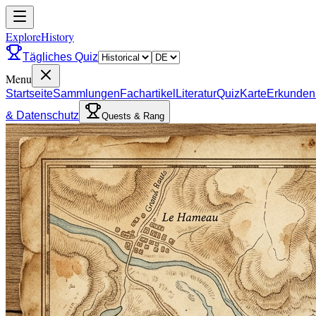
ExploreHistory
Tägliches Quiz
Menu
Startseite
Sammlungen
Fachartikel
Literatur
Quiz
Karte
Erkunden
& Datenschutz
Quests & Rang