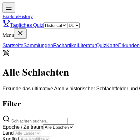
ExploreHistory
Tägliches Quiz
Menu
Startseite
Sammlungen
Fachartikel
Literatur
Quiz
Karte
Erkunden
Alle Schlachten
Erkunde das ultimative Archiv historischer Schlachtfelder und
Filter
Epoche / Zeitraum
Land
Konflikt