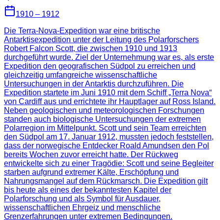
1910 – 1912
Die Terra-Nova-Expedition war eine britische
Antarktisexpedition unter der Leitung des Polarforschers
Robert Falcon Scott, die zwischen 1910 und 1913
durchgeführt wurde. Ziel der Unternehmung war es, als erste
Expedition den geografischen Südpol zu erreichen und
gleichzeitig umfangreiche wissenschaftliche
Untersuchungen in der Antarktis durchzuführen. Die
Expedition startete im Juni 1910 mit dem Schiff „Terra Nova“
von Cardiff aus und errichtete ihr Hauptlager auf Ross Island.
Neben geologischen und meteorologischen Forschungen
standen auch biologische Untersuchungen der extremen
Polarregion im Mittelpunkt. Scott und sein Team erreichten
den Südpol am 17. Januar 1912, mussten jedoch feststellen,
dass der norwegische Entdecker Roald Amundsen den Pol
bereits Wochen zuvor erreicht hatte. Der Rückweg
entwickelte sich zu einer Tragödie: Scott und seine Begleiter
starben aufgrund extremer Kälte, Erschöpfung und
Nahrungsmangel auf dem Rückmarsch. Die Expedition gilt
bis heute als eines der bekanntesten Kapitel der
Polarforschung und als Symbol für Ausdauer,
wissenschaftlichen Ehrgeiz und menschliche
Grenzerfahrungen unter extremen Bedingungen.