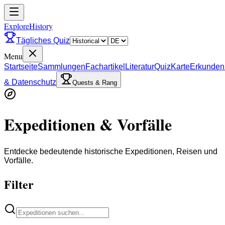
ExploreHistory
Tägliches Quiz
Menu
Startseite
Sammlungen
Fachartikel
Literatur
Quiz
Karte
Erkunden
& Datenschutz
Quests & Rang
Expeditionen & Vorfälle
Entdecke bedeutende historische Expeditionen, Reisen und
Vorfälle.
Filter