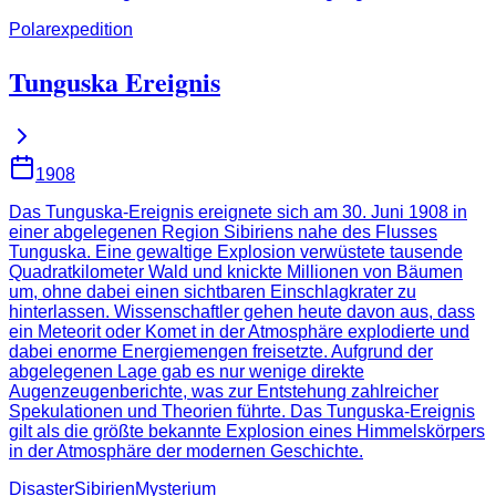
Polarexpedition
Tunguska Ereignis
1908
Das Tunguska-Ereignis ereignete sich am 30. Juni 1908 in
einer abgelegenen Region Sibiriens nahe des Flusses
Tunguska. Eine gewaltige Explosion verwüstete tausende
Quadratkilometer Wald und knickte Millionen von Bäumen
um, ohne dabei einen sichtbaren Einschlagkrater zu
hinterlassen. Wissenschaftler gehen heute davon aus, dass
ein Meteorit oder Komet in der Atmosphäre explodierte und
dabei enorme Energiemengen freisetzte. Aufgrund der
abgelegenen Lage gab es nur wenige direkte
Augenzeugenberichte, was zur Entstehung zahlreicher
Spekulationen und Theorien führte. Das Tunguska-Ereignis
gilt als die größte bekannte Explosion eines Himmelskörpers
in der Atmosphäre der modernen Geschichte.
Disaster
Sibirien
Mysterium