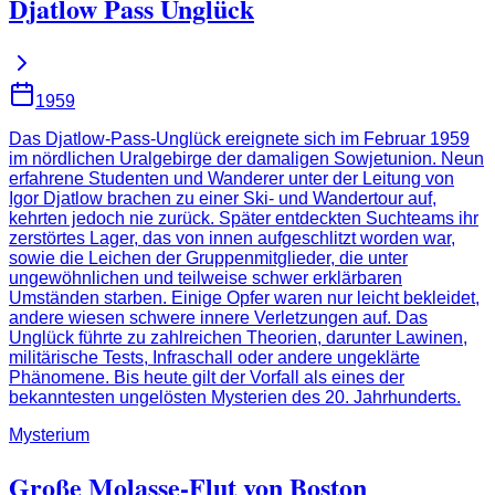
Djatlow Pass Unglück
1959
Das Djatlow-Pass-Unglück ereignete sich im Februar 1959
im nördlichen Uralgebirge der damaligen Sowjetunion. Neun
erfahrene Studenten und Wanderer unter der Leitung von
Igor Djatlow brachen zu einer Ski- und Wandertour auf,
kehrten jedoch nie zurück. Später entdeckten Suchteams ihr
zerstörtes Lager, das von innen aufgeschlitzt worden war,
sowie die Leichen der Gruppenmitglieder, die unter
ungewöhnlichen und teilweise schwer erklärbaren
Umständen starben. Einige Opfer waren nur leicht bekleidet,
andere wiesen schwere innere Verletzungen auf. Das
Unglück führte zu zahlreichen Theorien, darunter Lawinen,
militärische Tests, Infraschall oder andere ungeklärte
Phänomene. Bis heute gilt der Vorfall als eines der
bekanntesten ungelösten Mysterien des 20. Jahrhunderts.
Mysterium
Große Molasse-Flut von Boston