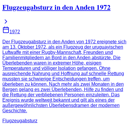
Flugzeugabsturz in den Anden 1972
1972
Der Flugzeugabsturz in den Anden von 1972 ereignete sich
am 13. Oktober 1972, als ein Flugzeug der uruguayischen
Luftwaffe mit einer Rugby-Mannschaft, Freunden und
Familienmitgliedern an Bord in den Anden abstürzte. Die
Überlebenden waren in extremer Höhe, eisigen
Temperaturen und völliger Isolation gefangen. Ohne
ausreichende Nahrung und Hoffnung auf schnelle Rettung
mussten sie schwierige Entscheidungen treffen, um
überleben zu können. Nach mehr als zwei Monaten in den
Bergen gelang es zwei Überlebenden, Hilfe zu finden und
die Rettung der verbliebenen Personen einzuleiten. Das
Ereignis wurde weltweit bekannt und gilt als eines der
außergewöhnlichsten Überlebensdramen der modernen
Geschichte.
Flugzeugabsturz