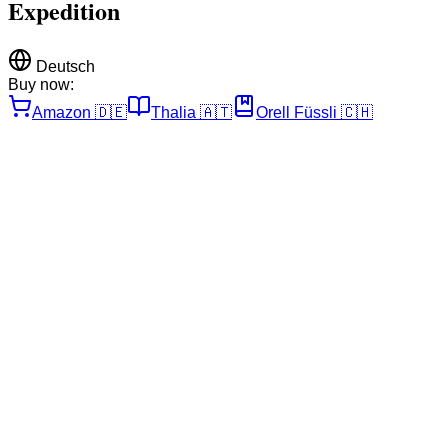
Expedition
Deutsch
Buy now:
Amazon
🇩🇪
Thalia
🇦🇹
Orell Füssli
🇨🇭