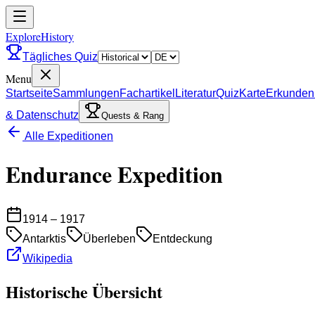
ExploreHistory
Tägliches Quiz
Menu
Startseite
Sammlungen
Fachartikel
Literatur
Quiz
Karte
Erkunden
& Datenschutz
Quests & Rang
Alle Expeditionen
Endurance Expedition
1914 – 1917
Antarktis
Überleben
Entdeckung
Wikipedia
Historische Übersicht