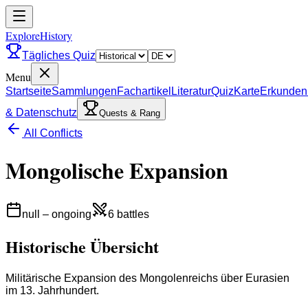
ExploreHistory
Tägliches Quiz
Menu
Startseite
Sammlungen
Fachartikel
Literatur
Quiz
Karte
Erkunden
& Datenschutz
Quests & Rang
All Conflicts
Mongolische Expansion
null
–
ongoing
6
battles
Historische Übersicht
Militärische Expansion des Mongolenreichs über Eurasien
im 13. Jahrhundert.