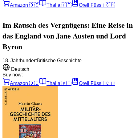
Amazon
🇩🇪
Thalia
🇦🇹
Orell Füssli
🇨🇭
Im Rausch des Vergnügens: Eine Reise in
das England von Jane Austen und Lord
Byron
18. Jahrhundert
Britische Geschichte
Deutsch
Buy now:
Amazon
🇩🇪
Thalia
🇦🇹
Orell Füssli
🇨🇭