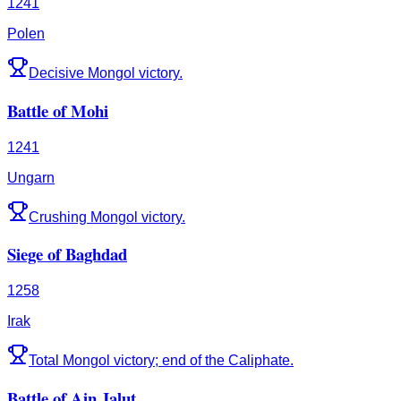
1241
Polen
Decisive Mongol victory.
Battle of Mohi
1241
Ungarn
Crushing Mongol victory.
Siege of Baghdad
1258
Irak
Total Mongol victory; end of the Caliphate.
Battle of Ain Jalut