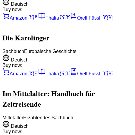
Deutsch
Buy now:
Amazon
🇩🇪
Thalia
🇦🇹
Orell Füssli
🇨🇭
Die Karolinger
Sachbuch
Europäische Geschichte
Deutsch
Buy now:
Amazon
🇩🇪
Thalia
🇦🇹
Orell Füssli
🇨🇭
Im Mittelalter: Handbuch für
Zeitreisende
Mittelalter
Erzählendes Sachbuch
Deutsch
Buy now: