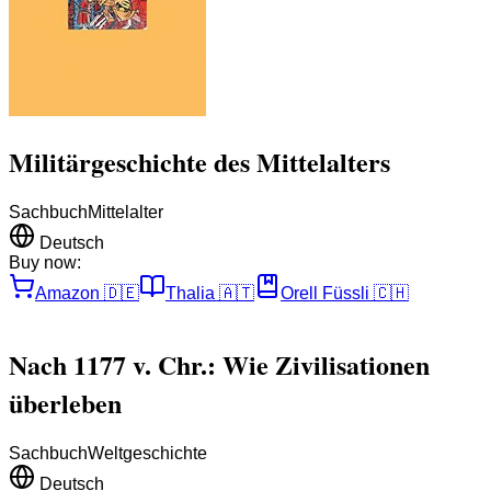
Militärgeschichte des Mittelalters
Sachbuch
Mittelalter
Deutsch
Buy now:
Amazon
🇩🇪
Thalia
🇦🇹
Orell Füssli
🇨🇭
Nach 1177 v. Chr.: Wie Zivilisationen
überleben
Sachbuch
Weltgeschichte
Deutsch