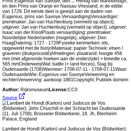
Prins Eugenius van Savoye, den ... Hertog van Marlborough,
en den Prins van Oranje en Nassau-Vriesland, in de editie
van 1729. Dit eerste deel is gewijd aan de daden van
Eugenius, prins van Savoye.VervaardigingVervaardiger:
prentmaker: Jan van Huchtenburg (vermeld op object),
uitgever: Jan van Huchtenburg (vermeld op object), uitgever:
Isaac van der KlootPlaats vervaardiging: prentmaker:
Noordelijke Nederlanden (mogelijk), uitgever: Den
HaagDatering: 1727 - 1729Fysieke kenmerken: ets,
opgewerkt met de burijnMateriaal: papier Techniek: etsen /
graveren (drukprocedé)Afmetingen: plaatrand: hoogte 456
mm (met afgeronde hoeken aan de onderzijde) × breedte ca.
565 mmOnderwerpWat: battle (+ land forces), Slag bij
Oudenaarde (1708)Wanneer: 1708-07-11 - 1708-07-11Waar:
OudenaardeWie: Eugenius van SavoyeVerwerving en
rechtenVerwerving: aankoop 1881Copyright: Publiek domein
Author:
Rijksmuseum
License:
CC0
Source
Lambert de Hondt (Karton) und Judocus de Vos (Bildwirker):