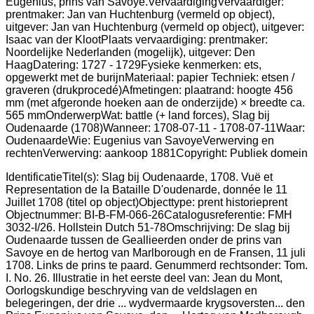
IdentificatieTitel(s): Slag bij Oudenaarde, 1708. Vuë et
Representation de la Bataille D'oudenarde, donnée le 11
Juillet 1708 (titel op object)Objecttype: prent historieprent
Objectnummer: BI-B-FM-066-26Catalogusreferentie: FMH
3032-I/26. Hollstein Dutch 51-78Omschrijving: De slag bij
Oudenaarde tussen de Geallieerden onder de prins van
Savoye en de hertog van Marlborough en de Fransen, 11 juli
1708. Links de prins te paard. Genummerd rechtsonder: Tom.
I. No. 26. Illustratie in het eerste deel van: Jean du Mont,
Oorlogskundige beschryving van de veldslagen en
belegeringen, der drie ... wydvermaarde krygsoversten... den