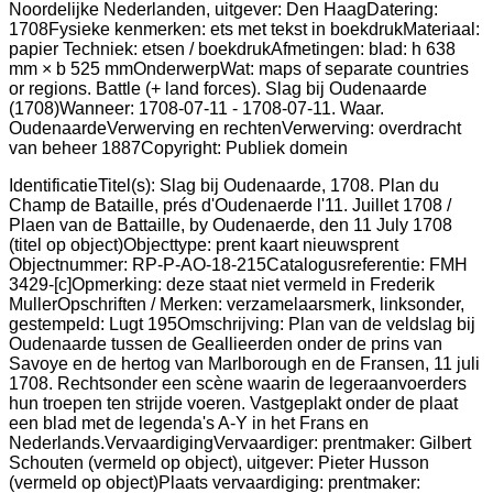
IdentificatieTitel(s): Slag bij Oudenaarde, 1708. Plan du
Champ de Bataille, prés d'Oudenaerde l'11. Juillet 1708 /
Plaen van de Battaille, by Oudenaerde, den 11 July 1708
(titel op object)Objecttype: prent kaart nieuwsprent
Objectnummer: RP-P-AO-18-215Catalogusreferentie: FMH
3429-[c]Opmerking: deze staat niet vermeld in Frederik
MullerOpschriften / Merken: verzamelaarsmerk, linksonder,
gestempeld: Lugt 195Omschrijving: Plan van de veldslag bij
Oudenaarde tussen de Geallieerden onder de prins van
Savoye en de hertog van Marlborough en de Fransen, 11 juli
1708. Rechtsonder een scène waarin de legeraanvoerders
hun troepen ten strijde voeren. Vastgeplakt onder de plaat
een blad met de legenda's A-Y in het Frans en
Nederlands.VervaardigingVervaardiger: prentmaker: Gilbert
Schouten (vermeld op object), uitgever: Pieter Husson
(vermeld op object)Plaats vervaardiging: prentmaker: