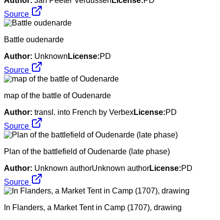
Author:
Jan Peeter Verdussen
License:
PD
Source
Battle oudenarde
Author:
Unknown
License:
PD
Source
map of the battle of Oudenarde
Author:
transl. into French by Verbex
License:
PD
Source
Plan of the battlefield of Oudenarde (late phase)
Author:
Unknown authorUnknown author
License:
PD
Source
In Flanders, a Market Tent in Camp (1707), drawing