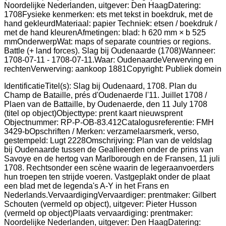
IdentificatieTitel(s): Slag bij Oudenaard, 1708. Plan du
Champ de Bataille, prés d'Oudenaerde l'11. Juillet 1708 /
Plaen van de Battaille, by Oudenaerde, den 11 July 1708
(titel op object)Objecttype: prent kaart nieuwsprent
Objectnummer: RP-P-OB-83.412Catalogusreferentie: FMH
3429-bOpschriften / Merken: verzamelaarsmerk, verso,
gestempeld: Lugt 2228Omschrijving: Plan van de veldslag
bij Oudenaarde tussen de Geallieerden onder de prins van
Savoye en de hertog van Marlborough en de Fransen, 11 juli
1708. Rechtsonder een scène waarin de legeraanvoerders
hun troepen ten strijde voeren. Vastgeplakt onder de plaat
een blad met de legenda's A-Y in het Frans en
Nederlands.VervaardigingVervaardiger: prentmaker: Gilbert
Schouten (vermeld op object), uitgever: Pieter Husson
(vermeld op object)Plaats vervaardiging: prentmaker:
Noordelijke Nederlanden, uitgever: Den HaagDatering: