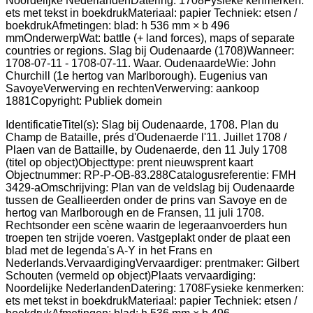
IdentificatieTitel(s): Slag bij Oudenaarde, 1708. Plan du
Champ de Bataille, prés d'Oudenaerde l'11. Juillet 1708 /
Plaen van de Battaille, by Oudenaerde, den 11 July 1708
(titel op object)Objecttype: prent nieuwsprent kaart
Objectnummer: RP-P-OB-83.288Catalogusreferentie: FMH
3429-aOmschrijving: Plan van de veldslag bij Oudenaarde
tussen de Geallieerden onder de prins van Savoye en de
hertog van Marlborough en de Fransen, 11 juli 1708.
Rechtsonder een scène waarin de legeraanvoerders hun
troepen ten strijde voeren. Vastgeplakt onder de plaat een
blad met de legenda's A-Y in het Frans en
Nederlands.VervaardigingVervaardiger: prentmaker: Gilbert
Schouten (vermeld op object)Plaats vervaardiging:
Noordelijke NederlandenDatering: 1708Fysieke kenmerken:
ets met tekst in boekdrukMateriaal: papier Techniek: etsen /