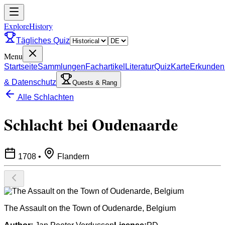
ExploreHistory
Tägliches Quiz
Menu
Startseite
Sammlungen
Fachartikel
Literatur
Quiz
Karte
Erkunden
& Datenschutz
Quests & Rang
Alle Schlachten
Schlacht bei Oudenaarde
1708
•
Flandern
The Assault on the Town of Oudenarde, Belgium