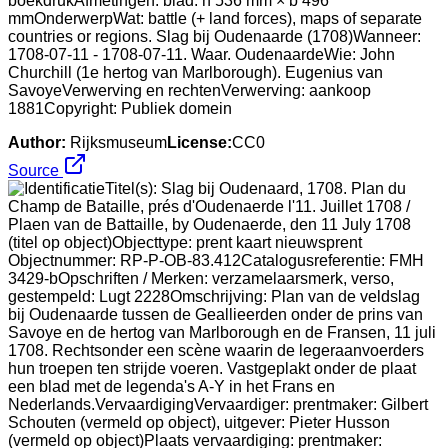
boekdrukAfmetingen: blad: h 536 mm × b 496
mmOnderwerpWat: battle (+ land forces), maps of separate
countries or regions. Slag bij Oudenaarde (1708)Wanneer:
1708-07-11 - 1708-07-11. Waar. OudenaardeWie: John
Churchill (1e hertog van Marlborough). Eugenius van
SavoyeVerwerving en rechtenVerwerving: aankoop
1881Copyright: Publiek domein
Author:
Rijksmuseum
License:
CC0
Source