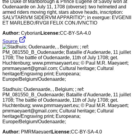
the Duke of Marlborough & Prince Eugene of Savoy won at
Oudenaarde on July 11, 1708 (obverse): two helmeted and
armed riders moving right, stars above heads, inscription:
SALVTARIVM SIDERVM APPARITIO^; in exergue: EVGENII
ET MARLEBO:/RVGII FELIX CON./IVNCTIO
Author:
Cyborian
License:
CC-BY-SA-4.0
Source
Stadhuis; Oudenaarde, , Belgium; ; ref:
PM_081550_B_Oudenaarde; Bataille d'Audenarde, 11 juillet
1708; The battle of Oudenaarde, 11th of July 1708; get.
Huchtenburg; www.pmrmaeyaert.eu; © Paul M.R. Maeyaert;
pmrmaeyaert@gmail.com; Cultural heritage; Cultural
heritage/Engraving print; Europeana;
Europe/Belgium/Oudenaarde;
Author:
PMRMaeyaert
License:
CC-BY-SA-4.0