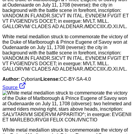
White metal medallion struck to commemorate the victory of
the Duke of Marlborough & Prince Eugene of Savoy won at
Oudenaarde on July 11, 1708 (reverse): the city in
background with the battle scene in forefront, inscription:
VANDOM.IN FLANDR.SICVT IN ITAL. EVNDEM FVGIT ET
VT FVGIENDVS DOCET; in exergue: MVLT. MILL.
GALLORVM/ CLADES AD ALDENAR./MDCCIIX./D.XI.IVL.
Author:
Cyborian
License:
CC-BY-SA-4.0
Source
White metal medallion struck to commemorate the victory of