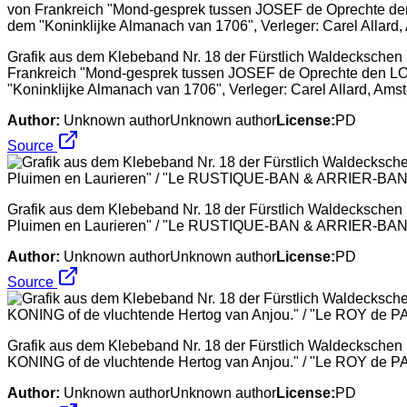
Grafik aus dem Klebeband Nr. 18 der Fürstlich Waldeckschen H
Frankreich "Mond-gesprek tussen JOSEF de Oprechte den L
"Koninklijke Almanach van 1706", Verleger: Carel Allard, Ams
Author:
Unknown authorUnknown author
License:
PD
Source
Grafik aus dem Klebeband Nr. 18 der Fürstlich Waldecksch
Pluimen en Laurieren" / "Le RUSTIQUE-BAN & ARRIER-BAN, o
Author:
Unknown authorUnknown author
License:
PD
Source
Grafik aus dem Klebeband Nr. 18 der Fürstlich Waldeckschen 
KONING of de vluchtende Hertog van Anjou." / "Le ROY de P
Author:
Unknown authorUnknown author
License:
PD