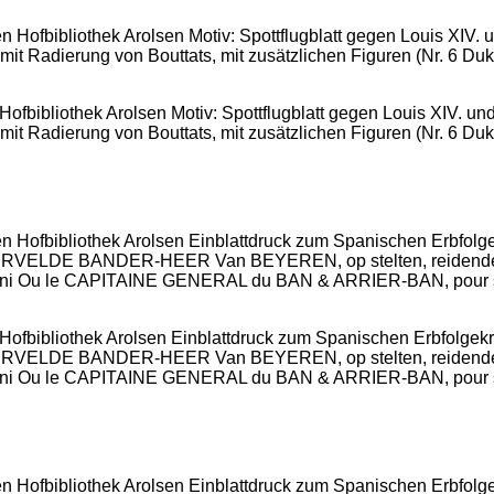
ofbibliothek Arolsen Motiv: Spottflugblatt gegen Louis XIV. un
mit Radierung von Bouttats, mit zusätzlichen Figuren (Nr. 6 Duk
Hofbibliothek Arolsen Einblattdruck zum Spanischen Erbfolgekr
DE VERVELDE BANDER-HEER Van BEYEREN, op stelten, reiden
 le CAPITAINE GENERAL du BAN & ARRIER-BAN, pour se ven