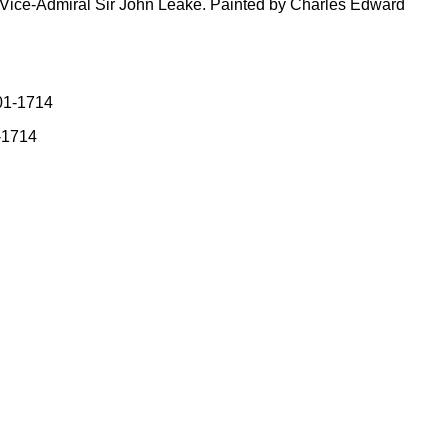
of Vice-Admiral Sir John Leake. Painted by Charles Edward
1-1714