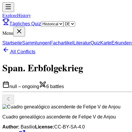
ExploreHistory
Tägliches Quiz
Menu
Startseite
Sammlungen
Fachartikel
Literatur
Quiz
Karte
Erkunden
All Conflicts
Span. Erbfolgekrieg
null
–
ongoing
6
battles
Cuadro genealógico ascendente de Felipe V de Anjou
Author:
Basilio
License:
CC-BY-SA-4.0