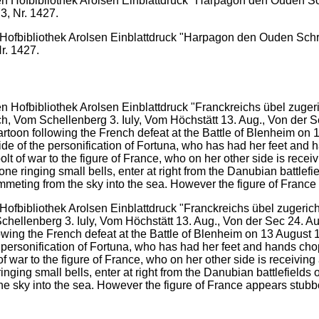
 Hofbibliothek Arolsen Einblattdruck "Harpagon den Ouden Sc
r. 1427.
ofbibliothek Arolsen Einblattdruck "Franckreichs übel zugeric
Schellenberg 3. Iuly, Vom Höchstätt 13. Aug., Von der Sec 24. 
lowing the French defeat at the Battle of Blenheim on 13 August 
the personification of Fortuna, who has had her feet and hands cho
 war to the figure of France, who on her other side is receiving
ing small bells, enter at right from the Danubian battlefields 
 the sky into the sea. However the figure of France appears stu