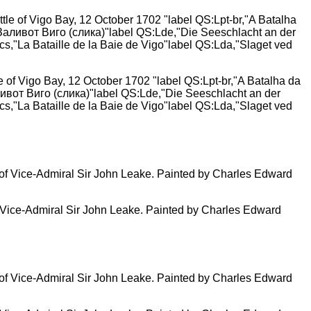
e of Vigo Bay, 12 October 1702 "label QS:Lpt-br,"A Batalha da
ливот Виго (слика)"label QS:Lde,"Die Seeschlacht an der
cs,"La Bataille de la Baie de Vigo"label QS:Lda,"Slaget ved
of Vice-Admiral Sir John Leake. Painted by Charles Edward