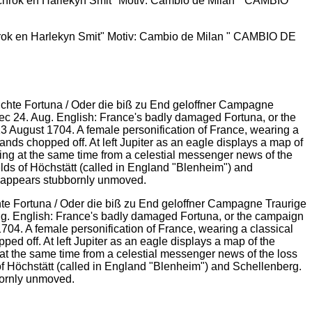
hrok en Harlekyn Smit" Motiv: Cambio de Milan " CAMBIO DE
hte Fortuna / Oder die biß zu End geloffner Campagne Traurige
Aug. English: France's badly damaged Fortuna, or the campaign
1704. A female personification of France, wearing a classical
pped off. At left Jupiter as an eagle displays a map of the
 at the same time from a celestial messenger news of the loss
of Höchstätt (called in England "Blenheim") and Schellenberg.
bbornly unmoved.