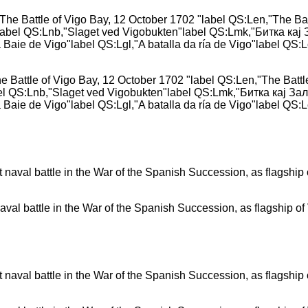
e Battle of Vigo Bay, 12 October 1702 "label QS:Len,"The Battl
abel QS:Lnb,"Slaget ved Vigobukten"label QS:Lmk,"Битка кај За
 Baie de Vigo"label QS:Lgl,"A batalla da ría de Vigo"label QS:L
aval battle in the War of the Spanish Succession, as flagship 