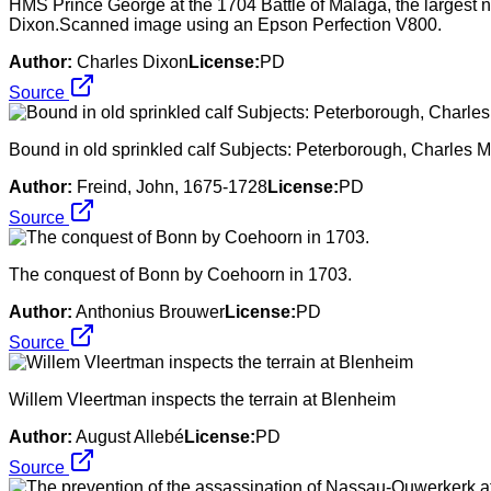
HMS Prince George at the 1704 Battle of Malaga, the largest n
Dixon.Scanned image using an Epson Perfection V800.
Author:
Charles Dixon
License:
PD
Source
Bound in old sprinkled calf Subjects: Peterborough, Charles 
Author:
Freind, John, 1675-1728
License:
PD
Source
The conquest of Bonn by Coehoorn in 1703.
Author:
Anthonius Brouwer
License:
PD
Source
Willem Vleertman inspects the terrain at Blenheim
Author:
August Allebé
License:
PD
Source