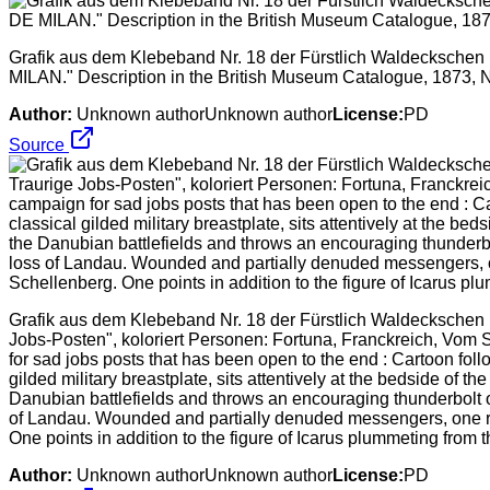
Grafik aus dem Klebeband Nr. 18 der Fürstlich Waldeckschen
MILAN." Description in the British Museum Catalogue, 1873, N
Author:
Unknown authorUnknown author
License:
PD
Source
Grafik aus dem Klebeband Nr. 18 der Fürstlich Waldeckschen H
Jobs-Posten", koloriert Personen: Fortuna, Franckreich, Vom 
for sad jobs posts that has been open to the end : Cartoon fol
gilded military breastplate, sits attentively at the bedside of 
Danubian battlefields and throws an encouraging thunderbolt of
of Landau. Wounded and partially denuded messengers, one ring
One points in addition to the figure of Icarus plummeting from
Author:
Unknown authorUnknown author
License:
PD