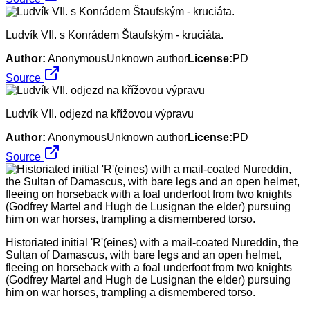
Ludvík VII. s Konrádem Štaufským - kruciáta.
Author:
AnonymousUnknown author
License:
PD
Source
Ludvík VII. odjezd na křížovou výpravu
Author:
AnonymousUnknown author
License:
PD
Source
Historiated initial 'R'(eines) with a mail-coated Nureddin, the
Sultan of Damascus, with bare legs and an open helmet,
fleeing on horseback with a foal underfoot from two knights
(Godfrey Martel and Hugh de Lusignan the elder) pursuing
him on war horses, trampling a dismembered torso.