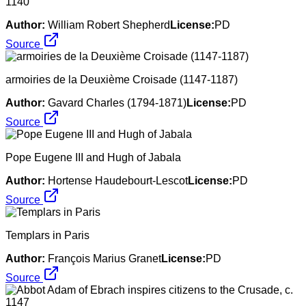
1140
Author:
William Robert Shepherd
License:
PD
Source
armoiries de la Deuxième Croisade (1147-1187)
Author:
Gavard Charles (1794-1871)
License:
PD
Source
Pope Eugene III and Hugh of Jabala
Author:
Hortense Haudebourt-Lescot
License:
PD
Source
Templars in Paris
Author:
François Marius Granet
License:
PD
Source