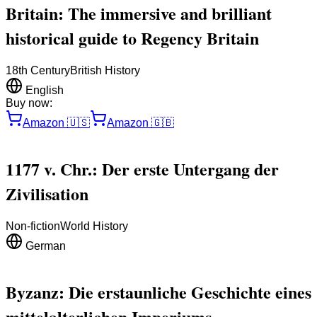
Britain: The immersive and brilliant
historical guide to Regency Britain
18th Century
British History
English
Buy now:
Amazon
🇺🇸
Amazon
🇬🇧
1177 v. Chr.: Der erste Untergang der
Zivilisation
Non-fiction
World History
German
Byzanz: Die erstaunliche Geschichte eines
mittelalterlichen Imperiums