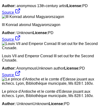
Author:
anonymous 13th-century artist
License:
PD
Source
III Konrad atvonul Magyarorszagon
Author:
Unknown
License:
PD
Source
Louis VII and Emperor Conrad III set out for the Second
Crusade.
Author:
AnonymousUnknown author
License:
PD
Source
Le prince d'Antioche et le comte d'Edesse jouant aux
échecs. Lyon, Bibliothèque municipale, Ms 828 f. 160v.
Author:
UnknownUnknown
License:
PD