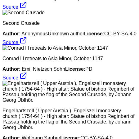
Source
Second Crusade
Author:
AnonymousUnknown author
License:
CC-BY-SA-4.0
Source
Conrad III retreats to Asia Minor, October 1147
Author:
Emil Nietzsch Sohn
License:
PD
Source
Engelhartszell ( Upper Austria ). Engelszell monastery
church ( 1754-64 ) - High altar: Statue of bishop Reginbert of
Passau holding the flag of the Second Crusade, by Johann
Georg Üblhör.
Author:
Wolfgang Sauber
License:
CC-BY-SA-4.0