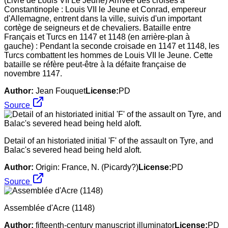
(Livre de Louis VII Le Jeune) Arrivée des croisés à
Constantinople : Louis VII le Jeune et Conrad, empereur
d'Allemagne, entrent dans la ville, suivis d'un important
cortège de seigneurs et de chevaliers. Bataille entre
Français et Turcs en 1147 et 1148 (en arrière-plan à
gauche) : Pendant la seconde croisade en 1147 et 1148, les
Turcs combattent les hommes de Louis VII le Jeune. Cette
bataille se réfère peut-être à la défaite française de
novembre 1147.
Author:
Jean Fouquet
License:
PD
Source
Detail of an historiated initial 'F' of the assault on Tyre, and
Balac's severed head being held aloft.
Author:
Origin: France, N. (Picardy?)
License:
PD
Source
Assemblée d'Acre (1148)
Author:
fifteenth-century manuscript illuminator
License:
PD