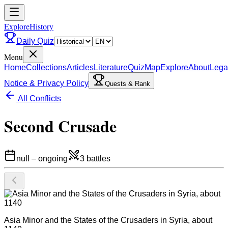
ExploreHistory
Daily Quiz
Menu
Home
Collections
Articles
Literature
Quiz
Map
Explore
About
Lega
Notice & Privacy Policy
Quests & Rank
All Conflicts
Second Crusade
null
–
ongoing
3
battles
Asia Minor and the States of the Crusaders in Syria, about