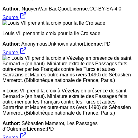
Author:
NguyenVan BaoQuoc
License:
CC-BY-SA-4.0
Source
Louis VII prenant la croix pour la IIe Croisade
Author:
AnonymousUnknown author
License:
PD
Source
« Louis VII prend la croix à Vézelay en présence de saint
Bernard » (en haut). Miniature extraite des Passages faits
outre-mer par les Français contre les Turcs et autres
Sarrazins et Maures outre-marins (vers 1490) de Sébastien
Mamerot. (Bibliothèque nationale de France, Paris.)
Author:
Sébastien Mamerot, Les Passages
d’Outremer
License:
PD
Source