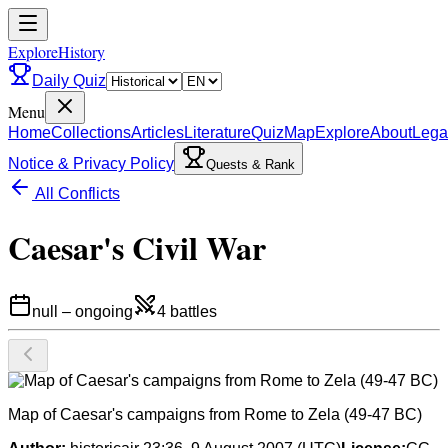
ExploreHistory
Daily Quiz
Menu
Home
Collections
Articles
Literature
Quiz
Map
Explore
About
Lega
Notice & Privacy Policy
Quests & Rank
All Conflicts
Caesar's Civil War
null
–
ongoing
4
battles
Map of Caesar's campaigns from Rome to Zela (49-47 BC)