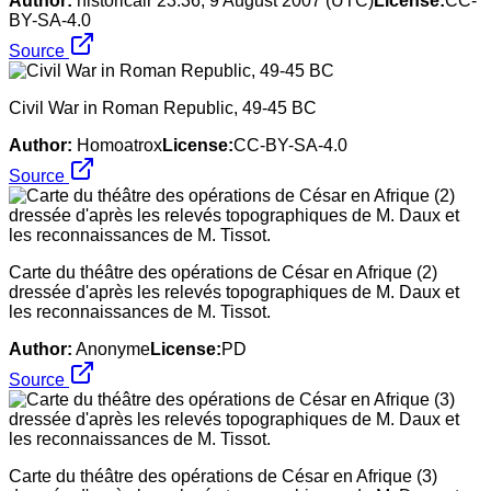
Author:
historicair 23:36, 9 August 2007 (UTC)
License:
CC-
BY-SA-4.0
Source
Civil War in Roman Republic, 49-45 BC
Author:
Homoatrox
License:
CC-BY-SA-4.0
Source
Carte du théâtre des opérations de César en Afrique (2)
dressée d'après les relevés topographiques de M. Daux et
les reconnaissances de M. Tissot.
Author:
Anonyme
License:
PD
Source
Carte du théâtre des opérations de César en Afrique (3)