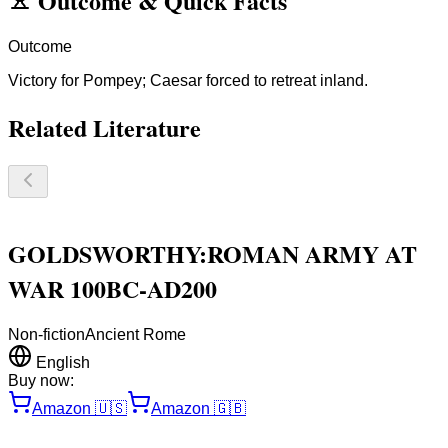
Outcome
&
Quick Facts
Outcome
Victory for Pompey; Caesar forced to retreat inland.
Related Literature
GOLDSWORTHY:ROMAN ARMY AT
WAR 100BC-AD200
Non-fiction
Ancient Rome
English
Buy now:
Amazon
🇺🇸
Amazon
🇬🇧