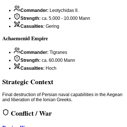
Commander
:
Leotychidas II.
Strength
:
ca. 5.000 - 10.000 Mann
Casualties
:
Gering
Achaemenid Empire
Commander
:
Tigranes
Strength
:
ca. 60.000 Mann
Casualties
:
Hoch
Strategic Context
Final destruction of Persian naval capabilities in the Aegean
and liberation of the Ionian Greeks.
Conflict / War