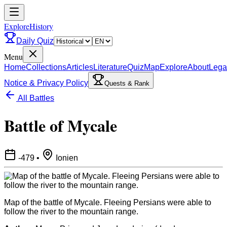
ExploreHistory
Daily Quiz
Menu
Home
Collections
Articles
Literature
Quiz
Map
Explore
About
Lega
Notice & Privacy Policy
Quests & Rank
All Battles
Battle of Mycale
-479
•
Ionien
Map of the battle of Mycale. Fleeing Persians were able to
follow the river to the mountain range.