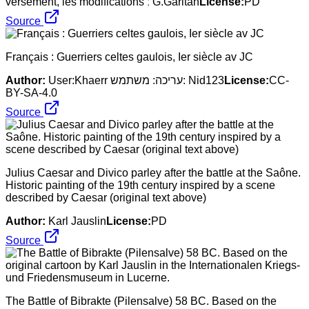
versement, les modifications ː G.Garitan
License:
PD
Source
Français : Guerriers celtes gaulois, Ier siècle av JC
Author:
User:Khaerr עריכה: משתמש: Nid123
License:
CC-
BY-SA-4.0
Source
Julius Caesar and Divico parley after the battle at the Saône.
Historic painting of the 19th century inspired by a scene
described by Caesar (original text above)
Author:
Karl Jauslin
License:
PD
Source
The Battle of Bibrakte (Pilensalve) 58 BC. Based on the