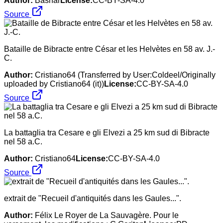
Author:
Bashar
License:
CC-BY-SA-4.0
Source
Bataille de Bibracte entre César et les Helvètes en 58 av. J.-
C.
Author:
Cristiano64 (Transferred by User:Coldeel/Originally
uploaded by Cristiano64 (it))
License:
CC-BY-SA-4.0
Source
La battaglia tra Cesare e gli Elvezi a 25 km sud di Bibracte
nel 58 a.C.
Author:
Cristiano64
License:
CC-BY-SA-4.0
Source
extrait de "Recueil d'antiquités dans les Gaules...".
Author:
Félix Le Royer de La Sauvagère. Pour le