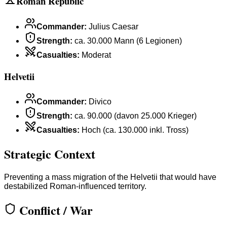
Roman Republic
Commander
:
Julius Caesar
Strength
:
ca. 30.000 Mann (6 Legionen)
Casualties
:
Moderat
Helvetii
Commander
:
Divico
Strength
:
ca. 90.000 (davon 25.000 Krieger)
Casualties
:
Hoch (ca. 130.000 inkl. Tross)
Strategic Context
Preventing a mass migration of the Helvetii that would have
destabilized Roman-influenced territory.
Conflict / War