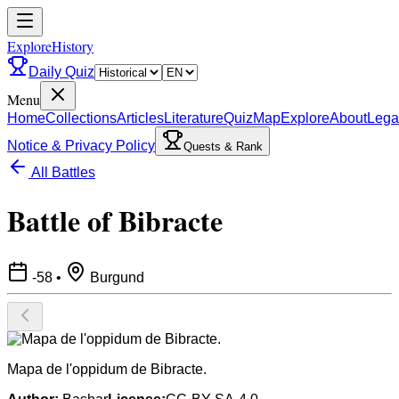
ExploreHistory
Daily Quiz
Menu
Home
Collections
Articles
Literature
Quiz
Map
Explore
About
Lega
Notice & Privacy Policy
Quests & Rank
All Battles
Battle of Bibracte
-58
•
Burgund
Mapa de l'oppidum de Bibracte.