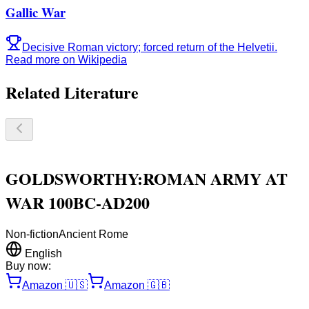
Gallic War
Decisive Roman victory; forced return of the Helvetii.
Read more on Wikipedia
Related Literature
GOLDSWORTHY:ROMAN ARMY AT
WAR 100BC-AD200
Non-fiction
Ancient Rome
English
Buy now:
Amazon
🇺🇸
Amazon
🇬🇧