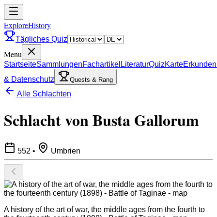
ExploreHistory
Tägliches Quiz
Menu
Startseite
Sammlungen
Fachartikel
Literatur
Quiz
Karte
Erkunden
& Datenschutz
Quests & Rang
Alle Schlachten
Schlacht von Busta Gallorum
552
•
Umbrien
A history of the art of war, the middle ages from the fourth to