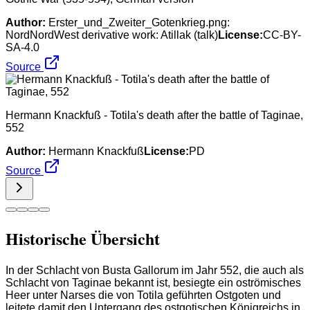
Author:
Erster_und_Zweiter_Gotenkrieg.png:
NordNordWest derivative work: Atillak (talk)
License:
CC-BY-
SA-4.0
Source
Hermann Knackfuß - Totila's death after the battle of Taginae,
552
Author:
Hermann Knackfuß
License:
PD
Source
Historische Übersicht
In der Schlacht von Busta Gallorum im Jahr 552, die auch als
Schlacht von Taginae bekannt ist, besiegte ein oströmisches
Heer unter Narses die von Totila geführten Ostgoten und
leitete damit den Untergang des ostgotischen Königreichs in