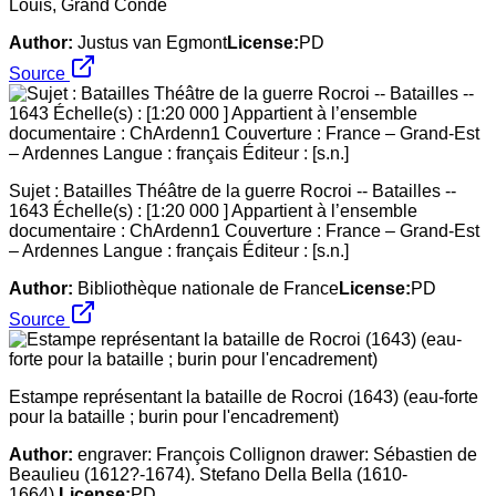
Louis, Grand Condé
Author:
Justus van Egmont
License:
PD
Source
Sujet : Batailles Théâtre de la guerre Rocroi -- Batailles --
1643 Échelle(s) : [1:20 000 ] Appartient à l’ensemble
documentaire : ChArdenn1 Couverture : France – Grand-Est
– Ardennes Langue : français Éditeur : [s.n.]
Author:
Bibliothèque nationale de France
License:
PD
Source
Estampe représentant la bataille de Rocroi (1643) (eau-forte
pour la bataille ; burin pour l'encadrement)
Author:
engraver: François Collignon drawer: Sébastien de
Beaulieu (1612?-1674). Stefano Della Bella (1610-
1664).
License:
PD