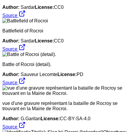
Author:
Sardar
License:
CC0
Source
Battlefield of Rocroi
Author:
Sardar
License:
CC0
Source
Battle of Rocroi (detail).
Author:
Sauveur Lecomte
License:
PD
Source
vue d'une gravure représentant la bataille de Rocroy se
trouvant en la Mairie de Rocroi.
Author:
G.Garitan
License:
CC-BY-SA-4.0
Source