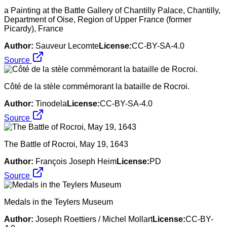
a Painting at the Battle Gallery of Chantilly Palace, Chantilly,
Department of Oise, Region of Upper France (former
Picardy), France
Author:
Sauveur Lecomte
License:
CC-BY-SA-4.0
Source
Côté de la stèle commémorant la bataille de Rocroi.
Author:
Tinodela
License:
CC-BY-SA-4.0
Source
The Battle of Rocroi, May 19, 1643
Author:
François Joseph Heim
License:
PD
Source
Medals in the Teylers Museum
Author:
Joseph Roettiers / Michel Mollart
License:
CC-BY-