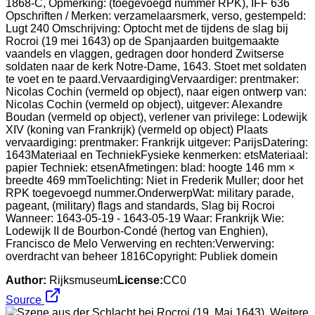
1868-C, Opmerking: (toegevoegd nummer RPK), IFF 636
Opschriften / Merken: verzamelaarsmerk, verso, gestempeld:
Lugt 240 Omschrijving: Optocht met de tijdens de slag bij
Rocroi (19 mei 1643) op de Spanjaarden buitgemaakte
vaandels en vlaggen, gedragen door honderd Zwitserse
soldaten naar de kerk Notre-Dame, 1643. Stoet met soldaten
te voet en te paard.VervaardigingVervaardiger: prentmaker:
Nicolas Cochin (vermeld op object), naar eigen ontwerp van:
Nicolas Cochin (vermeld op object), uitgever: Alexandre
Boudan (vermeld op object), verlener van privilege: Lodewijk
XIV (koning van Frankrijk) (vermeld op object) Plaats
vervaardiging: prentmaker: Frankrijk uitgever: ParijsDatering:
1643Materiaal en TechniekFysieke kenmerken: etsMateriaal:
papier Techniek: etsenAfmetingen: blad: hoogte 146 mm ×
breedte 469 mmToelichting: Niet in Frederik Muller; door het
RPK toegevoegd nummer.OnderwerpWat: military parade,
pageant, (military) flags and standards, Slag bij Rocroi
Wanneer: 1643-05-19 - 1643-05-19 Waar: Frankrijk Wie:
Lodewijk II de Bourbon-Condé (hertog van Enghien),
Francisco de Melo Verwerving en rechten:Verwerving:
overdracht van beheer 1816Copyright: Publiek domein
Author:
Rijksmuseum
License:
CC0
Source