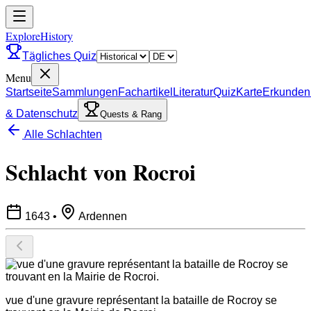
ExploreHistory
Tägliches Quiz
Menu
Startseite
Sammlungen
Fachartikel
Literatur
Quiz
Karte
Erkunden
& Datenschutz
Quests & Rang
Alle Schlachten
Schlacht von Rocroi
1643
•
Ardennen
vue d'une gravure représentant la bataille de Rocroy se