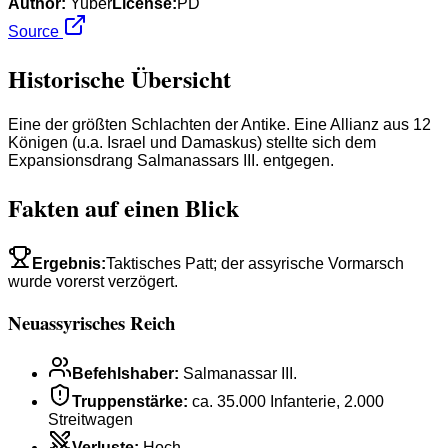
Author:
Yuber
License:
PD
Source
Historische Übersicht
Eine der größten Schlachten der Antike. Eine Allianz aus 12
Königen (u.a. Israel und Damaskus) stellte sich dem
Expansionsdrang Salmanassars III. entgegen.
Fakten auf einen Blick
Ergebnis
:
Taktisches Patt; der assyrische Vormarsch
wurde vorerst verzögert.
Neuassyrisches Reich
Befehlshaber
:
Salmanassar III.
Truppenstärke
:
ca. 35.000 Infanterie, 2.000
Streitwagen
Verluste
:
Hoch