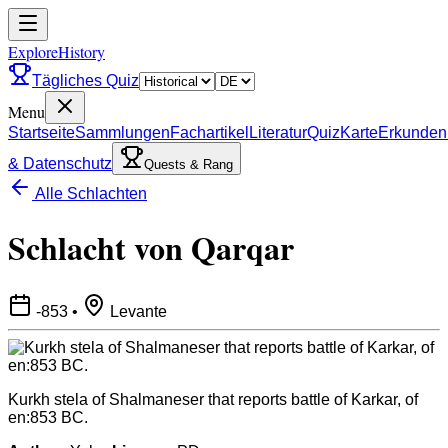
ExploreHistory
Tägliches Quiz
Menu
Startseite
Sammlungen
Fachartikel
Literatur
Quiz
Karte
Erkunden
& Datenschutz
Quests & Rang
Alle Schlachten
Schlacht von Qarqar
-853
•
Levante
Kurkh stela of Shalmaneser that reports battle of Karkar, of
en:853 BC.