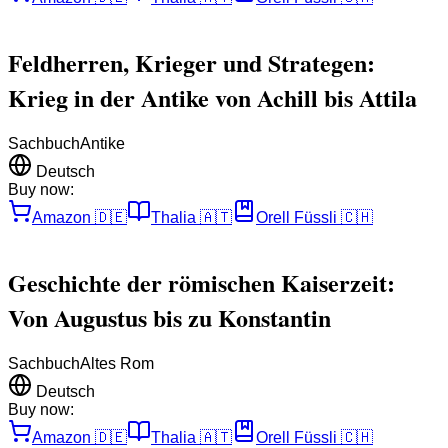
Feldherren, Krieger und Strategen:
Krieg in der Antike von Achill bis Attila
Sachbuch
Antike
Deutsch
Buy now:
Amazon
🇩🇪
Thalia
🇦🇹
Orell Füssli
🇨🇭
Geschichte der römischen Kaiserzeit:
Von Augustus bis zu Konstantin
Sachbuch
Altes Rom
Deutsch
Buy now:
Amazon
🇩🇪
Thalia
🇦🇹
Orell Füssli
🇨🇭