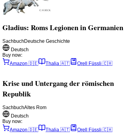
Gladius: Roms Legionen in Germanien
Sachbuch
Deutsche Geschichte
Deutsch
Buy now:
Amazon
🇩🇪
Thalia
🇦🇹
Orell Füssli
🇨🇭
Krise und Untergang der römischen
Republik
Sachbuch
Altes Rom
Deutsch
Buy now:
Amazon
🇩🇪
Thalia
🇦🇹
Orell Füssli
🇨🇭