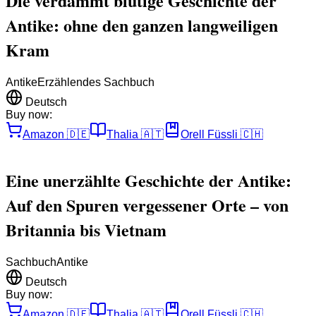
Die verdammt blutige Geschichte der
Antike: ohne den ganzen langweiligen
Kram
Antike
Erzählendes Sachbuch
Deutsch
Buy now:
Amazon
🇩🇪
Thalia
🇦🇹
Orell Füssli
🇨🇭
Eine unerzählte Geschichte der Antike:
Auf den Spuren vergessener Orte – von
Britannia bis Vietnam
Sachbuch
Antike
Deutsch
Buy now:
Amazon
🇩🇪
Thalia
🇦🇹
Orell Füssli
🇨🇭