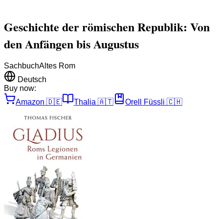
Geschichte der römischen Republik: Von
den Anfängen bis Augustus
Sachbuch
Altes Rom
Deutsch
Buy now:
Amazon
🇩🇪
Thalia
🇦🇹
Orell Füssli
🇨🇭