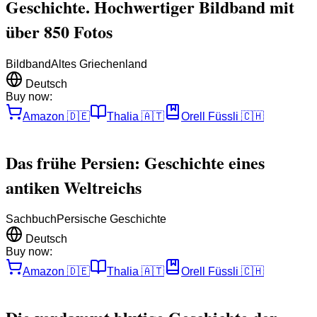
Geschichte. Hochwertiger Bildband mit
über 850 Fotos
Bildband
Altes Griechenland
Deutsch
Buy now:
Amazon
🇩🇪
Thalia
🇦🇹
Orell Füssli
🇨🇭
Das frühe Persien: Geschichte eines
antiken Weltreichs
Sachbuch
Persische Geschichte
Deutsch
Buy now:
Amazon
🇩🇪
Thalia
🇦🇹
Orell Füssli
🇨🇭