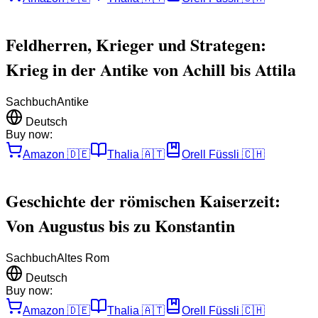
Feldherren, Krieger und Strategen:
Krieg in der Antike von Achill bis Attila
Sachbuch
Antike
Deutsch
Buy now:
Amazon
🇩🇪
Thalia
🇦🇹
Orell Füssli
🇨🇭
Geschichte der römischen Kaiserzeit:
Von Augustus bis zu Konstantin
Sachbuch
Altes Rom
Deutsch
Buy now:
Amazon
🇩🇪
Thalia
🇦🇹
Orell Füssli
🇨🇭