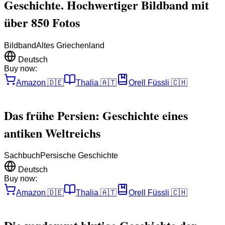
Geschichte. Hochwertiger Bildband mit
über 850 Fotos
Bildband
Altes Griechenland
Deutsch
Buy now:
Amazon
🇩🇪
Thalia
🇦🇹
Orell Füssli
🇨🇭
Das frühe Persien: Geschichte eines
antiken Weltreichs
Sachbuch
Persische Geschichte
Deutsch
Buy now:
Amazon
🇩🇪
Thalia
🇦🇹
Orell Füssli
🇨🇭