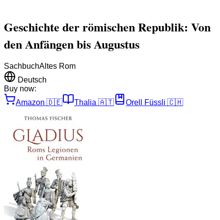
Geschichte der römischen Republik: Von
den Anfängen bis Augustus
Sachbuch
Altes Rom
Deutsch
Buy now:
Amazon
🇩🇪
Thalia
🇦🇹
Orell Füssli
🇨🇭