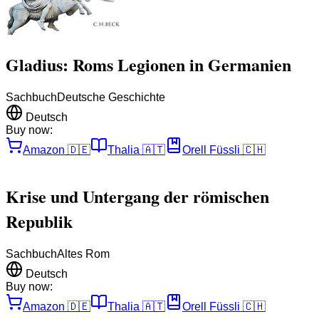
Gladius: Roms Legionen in Germanien
Sachbuch
Deutsche Geschichte
Deutsch
Buy now:
Amazon
🇩🇪
Thalia
🇦🇹
Orell Füssli
🇨🇭
Krise und Untergang der römischen
Republik
Sachbuch
Altes Rom
Deutsch
Buy now:
Amazon
🇩🇪
Thalia
🇦🇹
Orell Füssli
🇨🇭