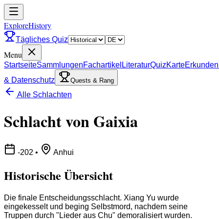
ExploreHistory
Tägliches Quiz
Menu
Startseite
Sammlungen
Fachartikel
Literatur
Quiz
Karte
Erkunden
& Datenschutz
Quests & Rang
Alle Schlachten
Schlacht von Gaixia
-202
•
Anhui
Historische Übersicht
Die finale Entscheidungsschlacht. Xiang Yu wurde
eingekesselt und beging Selbstmord, nachdem seine
Truppen durch "Lieder aus Chu" demoralisiert wurden.