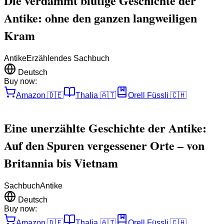
Die verdammt blutige Geschichte der
Antike: ohne den ganzen langweiligen
Kram
Antike
Erzählendes Sachbuch
Deutsch
Buy now:
Amazon
🇩🇪
Thalia
🇦🇹
Orell Füssli
🇨🇭
Eine unerzählte Geschichte der Antike:
Auf den Spuren vergessener Orte – von
Britannia bis Vietnam
Sachbuch
Antike
Deutsch
Buy now:
Amazon
🇩🇪
Thalia
🇦🇹
Orell Füssli
🇨🇭