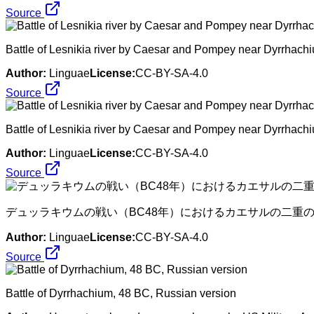
Source
Battle of Lesnikia river by Caesar and Pompey near Dyrrhach
Author:
Linguae
License:
CC-BY-SA-4.0
Source
Battle of Lesnikia river by Caesar and Pompey near Dyrrhach
Author:
Linguae
License:
CC-BY-SA-4.0
Source
デュッラキウムの戦い（BC48年）におけるカエサルの二重
Author:
Linguae
License:
CC-BY-SA-4.0
Source
Battle of Dyrrhachium, 48 BC, Russian version