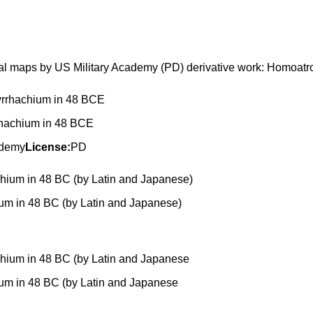
l maps by US Military Academy (PD) derivative work: Homoatr
rhachium in 48 BCE
ademy
License:
PD
ium in 48 BC (by Latin and Japanese)
ium in 48 BC (by Latin and Japanese