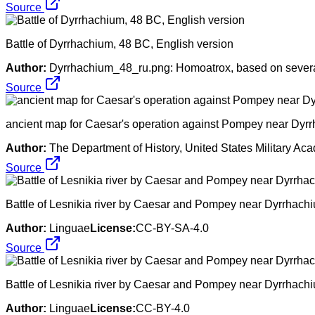
Source
Battle of Dyrrhachium, 48 BC, English version
Author:
Dyrrhachium_48_ru.png: Homoatrox, based on severa
Source
ancient map for Caesar's operation against Pompey near Dyr
Author:
The Department of History, United States Military Ac
Source
Battle of Lesnikia river by Caesar and Pompey near Dyrrhach
Author:
Linguae
License:
CC-BY-SA-4.0
Source
Battle of Lesnikia river by Caesar and Pompey near Dyrrhach
Author:
Linguae
License:
CC-BY-4.0