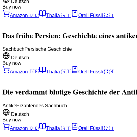
Deutsch
Buy now:
Amazon
🇩🇪
Thalia
🇦🇹
Orell Füssli
🇨🇭
Das frühe Persien: Geschichte eines antike
Sachbuch
Persische Geschichte
Deutsch
Buy now:
Amazon
🇩🇪
Thalia
🇦🇹
Orell Füssli
🇨🇭
Die verdammt blutige Geschichte der Anti
Antike
Erzählendes Sachbuch
Deutsch
Buy now:
Amazon
🇩🇪
Thalia
🇦🇹
Orell Füssli
🇨🇭