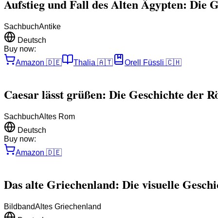
Aufstieg und Fall des Alten Ägypten: Die G
Sachbuch
Antike
Deutsch
Buy now:
Amazon
🇩🇪
Thalia
🇦🇹
Orell Füssli
🇨🇭
Caesar lässt grüßen: Die Geschichte der 
Sachbuch
Altes Rom
Deutsch
Buy now:
Amazon
🇩🇪
Das alte Griechenland: Die visuelle Gesch
Bildband
Altes Griechenland