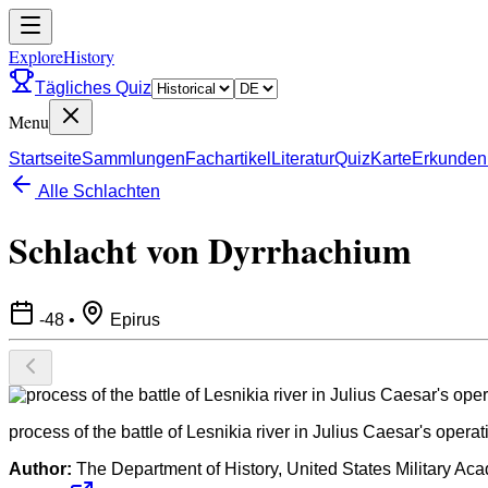
ExploreHistory
Tägliches Quiz
Menu
Startseite
Sammlungen
Fachartikel
Literatur
Quiz
Karte
Erkunden
Alle Schlachten
Schlacht von Dyrrhachium
-48
•
Epirus
process of the battle of Lesnikia river in Julius Caesar's op
Author:
The Department of History, United States Military Ac