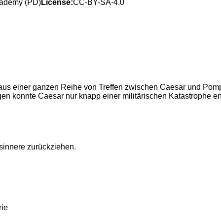
cademy (PD)
License:
CC-BY-SA-4.0
e aus einer ganzen Reihe von Treffen zwischen Caesar und Pomp
en konnte Caesar nur knapp einer militärischen Katastrophe e
sinnere zurückziehen.
rie