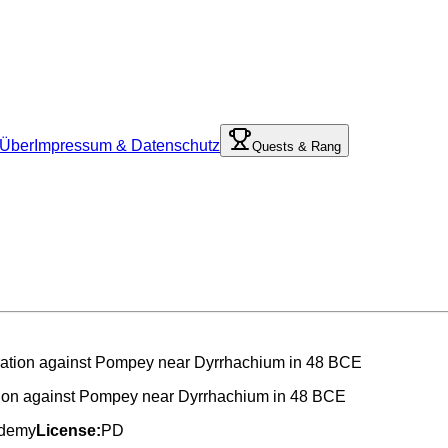
Über
Impressum & Datenschutz
Quests & Rang
eration against Pompey near Dyrrhachium in 48 BCE
ademy
License:
PD