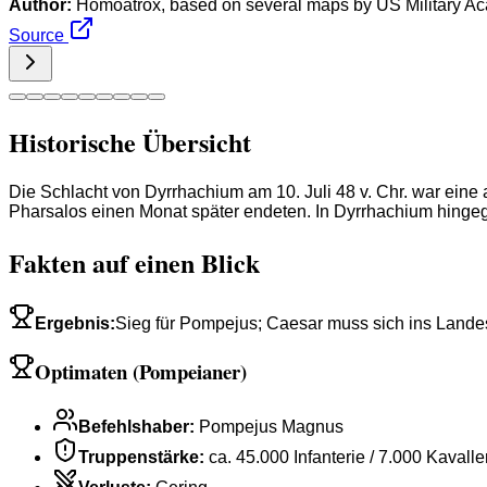
Author:
Homoatrox, based on several maps by US Military A
Source
Historische Übersicht
Die Schlacht von Dyrrhachium am 10. Juli 48 v. Chr. war ein
Pharsalos einen Monat später endeten. In Dyrrhachium hingeg
Fakten auf einen Blick
Ergebnis
:
Sieg für Pompejus; Caesar muss sich ins Lande
Optimaten (Pompeianer)
Befehlshaber
:
Pompejus Magnus
Truppenstärke
:
ca. 45.000 Infanterie / 7.000 Kavalle