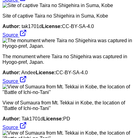
Site of captive Taira no Shigehira in Suma, Kobe
Author:
tak1701d
License:
CC-BY-SA-4.0
Source
The monument where Taira no Shigehira was captured in
Hyogo-pref, Japan.
Author:
Andee
License:
CC-BY-SA-4.0
Source
View of Sumaura from Mt. Tekkai in Kobe, the location of
"Battle of Ichi-no-Tani"
Author:
Tak1701d
License:
PD
Source