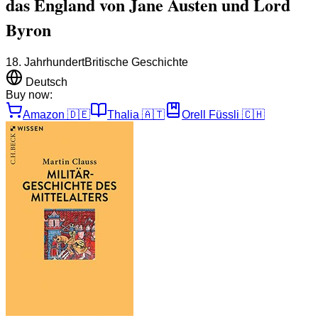
das England von Jane Austen und Lord
Byron
18. Jahrhundert
Britische Geschichte
Deutsch
Buy now:
Amazon
🇩🇪
Thalia
🇦🇹
Orell Füssli
🇨🇭