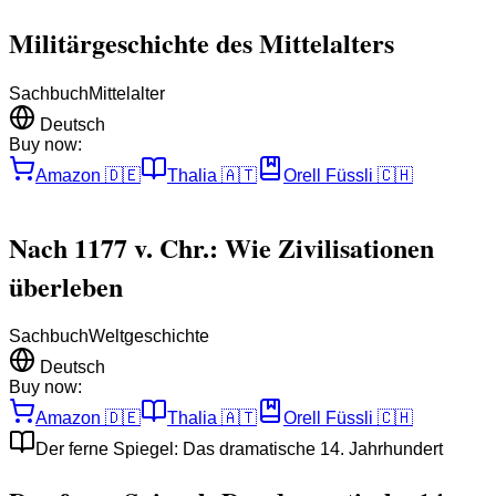
Militärgeschichte des Mittelalters
Sachbuch
Mittelalter
Deutsch
Buy now:
Amazon
🇩🇪
Thalia
🇦🇹
Orell Füssli
🇨🇭
Nach 1177 v. Chr.: Wie Zivilisationen
überleben
Sachbuch
Weltgeschichte
Deutsch
Buy now:
Amazon
🇩🇪
Thalia
🇦🇹
Orell Füssli
🇨🇭
Der ferne Spiegel: Das dramatische 14. Jahrhundert