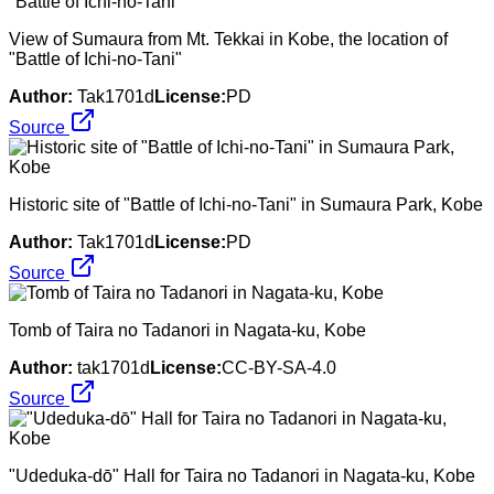
View of Sumaura from Mt. Tekkai in Kobe, the location of
"Battle of Ichi-no-Tani"
Author:
Tak1701d
License:
PD
Source
Historic site of "Battle of Ichi-no-Tani" in Sumaura Park, Kobe
Author:
Tak1701d
License:
PD
Source
Tomb of Taira no Tadanori in Nagata-ku, Kobe
Author:
tak1701d
License:
CC-BY-SA-4.0
Source
"Udeduka-dō" Hall for Taira no Tadanori in Nagata-ku, Kobe