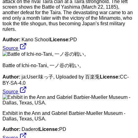
attack on the rival Taira clan at a Taira stronghold. The left
screen shows the Battle of Yashima (March 22, 1185),
another defeat for the Taira. The devastating war came to an
end only a month later with the victory of the Minamoto, who
took the title shogun, thus becoming Japan’s first military
rulers.
Author:
Kano School
License:
PD
Source
Battle of Ichi-no-Tani, 一ノ谷の戦い。
Author:
ja:User:味っ子, Uploaded by 百楽兎
License:
CC-
BY-SA-4.0
Source
Exhibit in the Ann and Gabriel Barbier-Mueller Museum -
Dallas, Texas, USA.
Author:
Daderot
License:
PD
Source