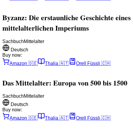
Byzanz: Die erstaunliche Geschichte eines
mittelalterlichen Imperiums
Sachbuch
Mittelalter
Deutsch
Buy now:
Amazon
🇩🇪
Thalia
🇦🇹
Orell Füssli
🇨🇭
Das Mittelalter: Europa von 500 bis 1500
Sachbuch
Mittelalter
Deutsch
Buy now:
Amazon
🇩🇪
Thalia
🇦🇹
Orell Füssli
🇨🇭