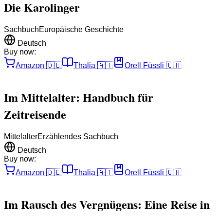
Die Karolinger
Sachbuch
Europäische Geschichte
Deutsch
Buy now:
Amazon
🇩🇪
Thalia
🇦🇹
Orell Füssli
🇨🇭
Im Mittelalter: Handbuch für
Zeitreisende
Mittelalter
Erzählendes Sachbuch
Deutsch
Buy now:
Amazon
🇩🇪
Thalia
🇦🇹
Orell Füssli
🇨🇭
Im Rausch des Vergnügens: Eine Reise in