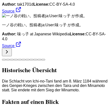
Author:
tak1701d
License:
CC-BY-SA-4.0
Source
一ノ谷の戦い。投稿者ja:User:味っ子 が作成。
Author:
味っ子 at Japanese Wikipedia
License:
CC-BY-SA-
4.0
Source
Historische Übersicht
Die Schlacht von Ichi-no-Tani fand am 8. März 1184 während
des Genpei-Krieges zwischen den Taira und den Minamoto
statt. Sie endete mit dem Sieg der Minamoto.
Fakten auf einen Blick