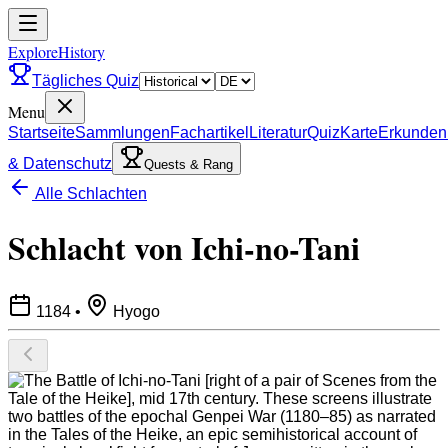
ExploreHistory
Tägliches Quiz
Menu
Startseite
Sammlungen
Fachartikel
Literatur
Quiz
Karte
Erkunden
& Datenschutz
Quests & Rang
Alle Schlachten
Schlacht von Ichi-no-Tani
1184
•
Hyogo