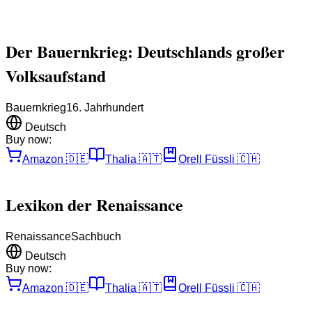
Der Bauernkrieg: Deutschlands großer
Volksaufstand
Bauernkrieg
16. Jahrhundert
Deutsch
Buy now:
Amazon
🇩🇪
Thalia
🇦🇹
Orell Füssli
🇨🇭
Lexikon der Renaissance
Renaissance
Sachbuch
Deutsch
Buy now:
Amazon
🇩🇪
Thalia
🇦🇹
Orell Füssli
🇨🇭