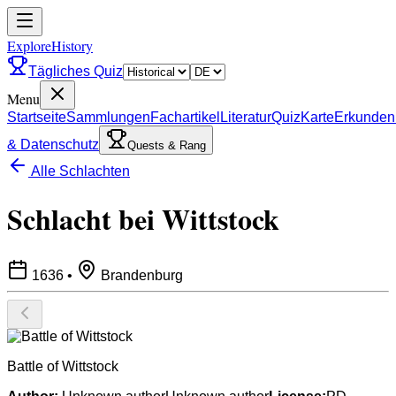
ExploreHistory
Tägliches Quiz
Menu
Startseite
Sammlungen
Fachartikel
Literatur
Quiz
Karte
Erkunden
& Datenschutz
Quests & Rang
Alle Schlachten
Schlacht bei Wittstock
1636
•
Brandenburg
Battle of Wittstock