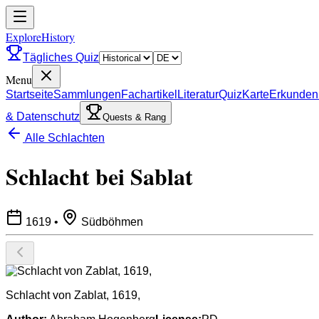
ExploreHistory
Tägliches Quiz
Menu
Startseite
Sammlungen
Fachartikel
Literatur
Quiz
Karte
Erkunden
& Datenschutz
Quests & Rang
Alle Schlachten
Schlacht bei Sablat
1619
•
Südböhmen
Schlacht von Zablat, 1619,