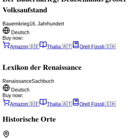
Volksaufstand
Bauernkrieg
16. Jahrhundert
Deutsch
Buy now:
Amazon
🇩🇪
Thalia
🇦🇹
Orell Füssli
🇨🇭
Lexikon der Renaissance
Renaissance
Sachbuch
Deutsch
Buy now:
Amazon
🇩🇪
Thalia
🇦🇹
Orell Füssli
🇨🇭
Historische Orte