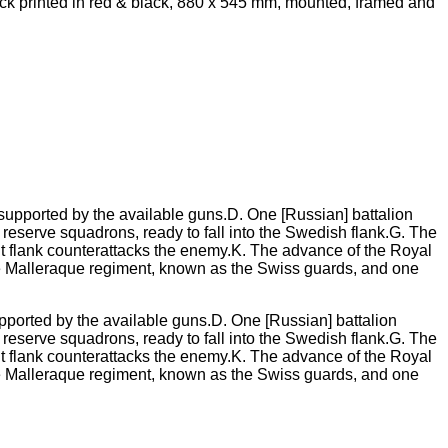
ack printed in red & black, 880 x 545 mm, mounted, framed and
upported by the available guns.D. One [Russian] battalion
 reserve squadrons, ready to fall into the Swedish flank.G. The
right flank counterattacks the enemy.K. The advance of the Royal
The Malleraque regiment, known as the Swiss guards, and one