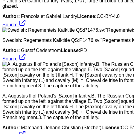
Francois et Gabriel Landry, Paris, 1707, large uncoloured all
glazed.
Author:
Francois et Gabriel Landry
License:
CC-BY-4.0
Source
Swedish: Regementets Kalktitle QS:P1476,sv:"Regementets K
Author:
Gustaf Cederström
License:
PD
Source
A. Augustus II of Poland's [Saxon] infantry.B. The Russian Cor
formed up on the left, against the village.E. Two [Saxon] squa
[Saxon] cavalry on the left flank.H. The [Saxon] cavalry on the r
Swedish infantry (L) and cavalry (M). ‡. Cheval de frise in f
French regiment.3. The capture of the artillery.
Author:
Marchand, Johann Christian (Stecher)
License:
CC-BY