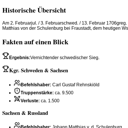
Historische Übersicht
Am 2. Februarjul. / 3. Februarschwed. / 13. Februar 1706gre
Matthias von der Schulenburg bei Fraustadt, dem heutigen 
Fakten auf einen Blick
Ergebnis
:
Vernichtender schwedischer Sieg.
Kgr. Schweden & Sachsen
Befehlshaber
:
Carl Gustaf Rehnskiöld
Truppenstärke
:
ca. 9.500
Verluste
:
ca. 1.500
Sachsen & Russland
Befehlshaber
:
Johann Matthias v. d. Schulenburg