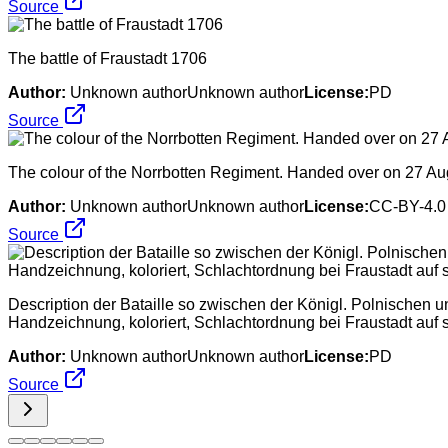
Source
The battle of Fraustadt 1706
Author:
Unknown authorUnknown author
License:
PD
Source
The colour of the Norrbotten Regiment. Handed over on 27 Au
Author:
Unknown authorUnknown author
License:
CC-BY-4.0
Source
Description der Bataille so zwischen der Königl. Polnischen 
Handzeichnung, koloriert, Schlachtordnung bei Fraustadt auf 
Author:
Unknown authorUnknown author
License:
PD
Source