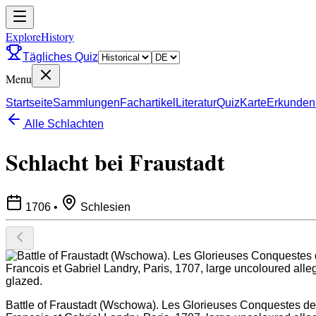
ExploreHistory
Tägliches Quiz
Menu
Startseite
Sammlungen
Fachartikel
Literatur
Quiz
Karte
Erkunden
Alle Schlachten
Schlacht bei Fraustadt
1706
•
Schlesien
Battle of Fraustadt (Wschowa). Les Glorieuses Conquestes de