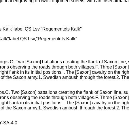
egorical engraving on two conjoined sheets, with an inset alman
alk"label QS:Lsv,"Regementets Kalk"
ps.C. Two [Saxon] battalions creating the flank of Saxon line, s
drons observing the roads through both villages.F. Three [Saxon]
ight flank in its initial positions.I. The [Saxon] cavalry on the 
ront of the Saxon army.1. Swedish ambush through the forest.2. 
-SA-4.0