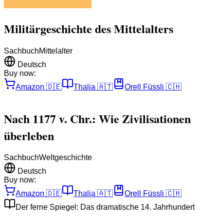
Militärgeschichte des Mittelalters
Sachbuch
Mittelalter
Deutsch
Buy now:
Amazon
🇩🇪
Thalia
🇦🇹
Orell Füssli
🇨🇭
Nach 1177 v. Chr.: Wie Zivilisationen
überleben
Sachbuch
Weltgeschichte
Deutsch
Buy now:
Amazon
🇩🇪
Thalia
🇦🇹
Orell Füssli
🇨🇭
Der ferne Spiegel: Das dramatische 14. Jahrhundert