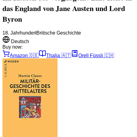
das England von Jane Austen und Lord
Byron
18. Jahrhundert
Britische Geschichte
Deutsch
Buy now:
Amazon
🇩🇪
Thalia
🇦🇹
Orell Füssli
🇨🇭