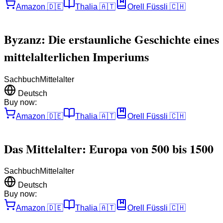
Amazon
🇩🇪
Thalia
🇦🇹
Orell Füssli
🇨🇭
Byzanz: Die erstaunliche Geschichte eines
mittelalterlichen Imperiums
Sachbuch
Mittelalter
Deutsch
Buy now:
Amazon
🇩🇪
Thalia
🇦🇹
Orell Füssli
🇨🇭
Das Mittelalter: Europa von 500 bis 1500
Sachbuch
Mittelalter
Deutsch
Buy now:
Amazon
🇩🇪
Thalia
🇦🇹
Orell Füssli
🇨🇭