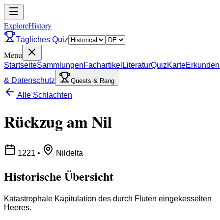
ExploreHistory
Tägliches Quiz
Menu
Startseite
Sammlungen
Fachartikel
Literatur
Quiz
Karte
Erkunden
& Datenschutz
Quests & Rang
Alle Schlachten
Rückzug am Nil
1221
•
Nildelta
Historische Übersicht
Katastrophale Kapitulation des durch Fluten eingekesselten
Heeres.