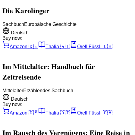
Die Karolinger
Sachbuch
Europäische Geschichte
Deutsch
Buy now:
Amazon
🇩🇪
Thalia
🇦🇹
Orell Füssli
🇨🇭
Im Mittelalter: Handbuch für
Zeitreisende
Mittelalter
Erzählendes Sachbuch
Deutsch
Buy now:
Amazon
🇩🇪
Thalia
🇦🇹
Orell Füssli
🇨🇭
Im Rausch des Vergnügens: Eine Reise in