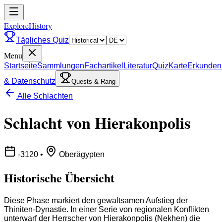
ExploreHistory
Tägliches Quiz
Menu
Startseite
Sammlungen
Fachartikel
Literatur
Quiz
Karte
Erkunden
& Datenschutz
Quests & Rang
Alle Schlachten
Schlacht von Hierakonpolis
-3120
•
Oberägypten
Historische Übersicht
Diese Phase markiert den gewaltsamen Aufstieg der
Thiniten-Dynastie. In einer Serie von regionalen Konflikten
unterwarf der Herrscher von Hierakonpolis (Nekhen) die