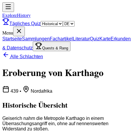
ExploreHistory
Tägliches Quiz
Menu
Startseite
Sammlungen
Fachartikel
Literatur
Quiz
Karte
Erkunden
& Datenschutz
Quests & Rang
Alle Schlachten
Eroberung von Karthago
439
•
Nordafrika
Historische Übersicht
Geiserich nahm die Metropole Karthago in einem
Überraschungsangriff ein, ohne auf nennenswerten
Widerstand zu stoßen.