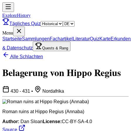
ExploreHistory
Tägliches Quiz
Menu
Startseite
Sammlungen
Fachartikel
Literatur
Quiz
Karte
Erkunden
& Datenschutz
Quests & Rang
Alle Schlachten
Belagerung von Hippo Regius
430 - 431
•
Nordafrika
Roman ruins at Hippo Regius (Annaba)
Author:
Dan Sloan
License:
CC-BY-SA-4.0
Source