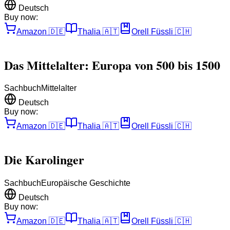
Deutsch
Buy now:
Amazon
🇩🇪
Thalia
🇦🇹
Orell Füssli
🇨🇭
Das Mittelalter: Europa von 500 bis 1500
Sachbuch
Mittelalter
Deutsch
Buy now:
Amazon
🇩🇪
Thalia
🇦🇹
Orell Füssli
🇨🇭
Die Karolinger
Sachbuch
Europäische Geschichte
Deutsch
Buy now:
Amazon
🇩🇪
Thalia
🇦🇹
Orell Füssli
🇨🇭