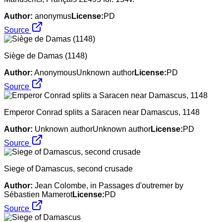
Author:
anonymus
License:
PD
Source
Siège de Damas (1148)
Author:
AnonymousUnknown author
License:
PD
Source
Emperor Conrad splits a Saracen near Damascus, 1148
Author:
Unknown authorUnknown author
License:
PD
Source
Siege of Damascus, second crusade
Author:
Jean Colombe, in Passages d'outremer by
Sébastien Mamerot
License:
PD
Source