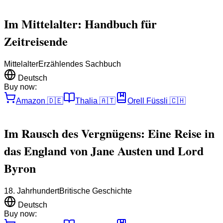
Im Mittelalter: Handbuch für
Zeitreisende
Mittelalter
Erzählendes Sachbuch
Deutsch
Buy now:
Amazon
🇩🇪
Thalia
🇦🇹
Orell Füssli
🇨🇭
Im Rausch des Vergnügens: Eine Reise in
das England von Jane Austen und Lord
Byron
18. Jahrhundert
Britische Geschichte
Deutsch
Buy now: