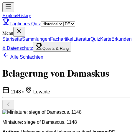
ExploreHistory
Tägliches Quiz
Menu
Startseite
Sammlungen
Fachartikel
Literatur
Quiz
Karte
Erkunden
& Datenschutz
Quests & Rang
Alle Schlachten
Belagerung von Damaskus
1148
•
Levante
Miniature: siege of Damascus, 1148