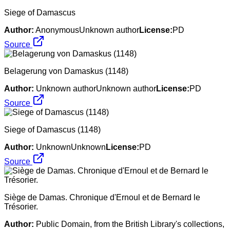
Siege of Damascus
Author:
AnonymousUnknown author
License:
PD
Source
Belagerung von Damaskus (1148)
Author:
Unknown authorUnknown author
License:
PD
Source
Siege of Damascus (1148)
Author:
UnknownUnknown
License:
PD
Source
Siège de Damas. Chronique d'Ernoul et de Bernard le
Trésorier.
Author:
Public Domain, from the British Library's collections,