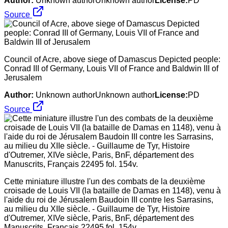
Author:
Unknown authorUnknown author
License:
PD
Source
Council of Acre, above siege of Damascus Depicted people:
Conrad III of Germany, Louis VII of France and Baldwin III of
Jerusalem
Author:
Unknown authorUnknown author
License:
PD
Source
Cette miniature illustre l'un des combats de la deuxième
croisade de Louis VII (la bataille de Damas en 1148), venu à
l'aide du roi de Jérusalem Baudoin III contre les Sarrasins,
au milieu du XIIe siècle. - Guillaume de Tyr, Histoire
d'Outremer, XIVe siècle, Paris, BnF, département des
Manuscrits, Français 22495 fol. 154v.