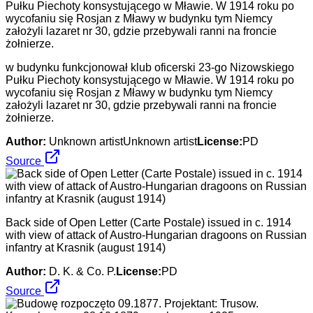
w budynku funkcjonował klub oficerski 23-go Nizowskiego
Pułku Piechoty konsystującego w Mławie. W 1914 roku po
wycofaniu się Rosjan z Mławy w budynku tym Niemcy
założyli lazaret nr 30, gdzie przebywali ranni na froncie
żołnierze.
Author:
Unknown artistUnknown artist
License:
PD
Source
Back side of Open Letter (Carte Postale) issued in c. 1914
with view of attack of Austro-Hungarian dragoons on Russian
infantry at Krasnik (august 1914)
Author:
D. K. & Co. P.
License:
PD
Source