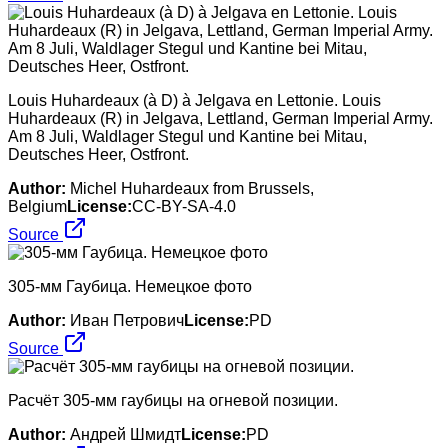
Louis Huhardeaux (à D) à Jelgava en Lettonie. Louis
Huhardeaux (R) in Jelgava, Lettland, German Imperial Army.
Am 8 Juli, Waldlager Stegul und Kantine bei Mitau,
Deutsches Heer, Ostfront.
Author:
Michel Huhardeaux from Brussels,
Belgium
License:
CC-BY-SA-4.0
Source
305-мм Гаубица. Немецкое фото
Author:
Иван Петрович
License:
PD
Source
Расчёт 305-мм гаубицы на огневой позиции.
Author:
Андрей Шмидт
License:
PD