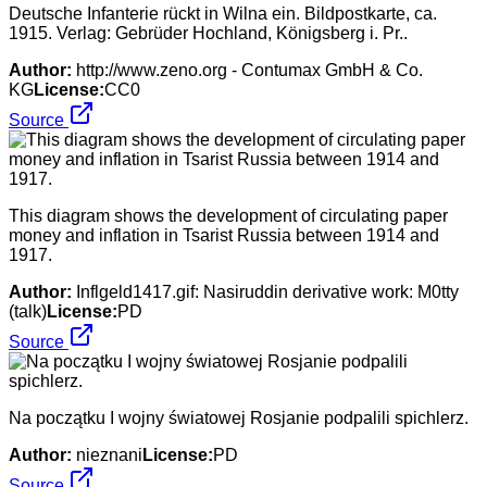
Deutsche Infanterie rückt in Wilna ein. Bildpostkarte, ca.
1915. Verlag: Gebrüder Hochland, Königsberg i. Pr..
Author:
http://www.zeno.org - Contumax GmbH & Co.
KG
License:
CC0
Source
This diagram shows the development of circulating paper
money and inflation in Tsarist Russia between 1914 and
1917.
Author:
Inflgeld1417.gif: Nasiruddin derivative work: M0tty
(talk)
License:
PD
Source
Na początku I wojny światowej Rosjanie podpalili spichlerz.
Author:
nieznani
License:
PD
Source