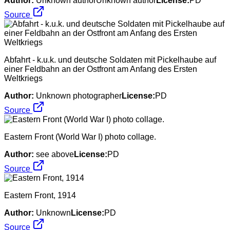
Author:
Unknown authorUnknown author
License:
PD
Source
Abfahrt - k.u.k. und deutsche Soldaten mit Pickelhaube auf
einer Feldbahn an der Ostfront am Anfang des Ersten
Weltkriegs
Author:
Unknown photographer
License:
PD
Source
Eastern Front (World War I) photo collage.
Author:
see above
License:
PD
Source
Eastern Front, 1914
Author:
Unknown
License:
PD
Source