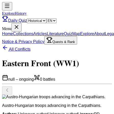
ExploreHistory
Daily Quiz
Menu
Home
Collections
Articles
Literature
Quiz
Map
Explore
About
Lega
Notice & Privacy Policy
Quests & Rank
All Conflicts
Eastern Front (WW1)
null
–
ongoing
0
battles
Austro-Hungarian troops advancing in the Carpathians.