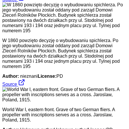
W 1860 powzięto decyzję o wybudowaniu spichlerza. Po
jego wybudowaniu został oddany pod zarząd Domowi
Zleceń Rolników Płockich. Budynek spichlerza został
postawiony na dwóch działkach przy ul. Stodolnej pod
numerami 193 i 194 oraz jednym placu przy ul. Tylnej pod
numerem 195
Author:
nieznani
License:
PD
Source
World War I, eastern front. Grave of two German fliers. A
propeller with inscriptions serves as a cross. Jaroslaw,
Poland, 1915.