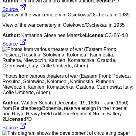
Author:
Unknown authorUnknown author
License:
PD
Source
View of the war cemetery in Osiekowo/Oschekau in 1935
Author:
Katharina Giese nee Maetzke
License:
CC-BY-4.0
Source
Photos from various theaters of war (Eastern Front: Posiecz,
Rosulna, Solotwina, Kolomea , Karlinestia, Ruthena,
Niewoczin, Kamien, Komatschka, Czatoria, Czernowitz; Italy:
Colle Umberto, Alpen).
Author:
Walther Scholz (December 19, 1896 – June 1950)
from Reichenberg/Bohemia, reserve ensign in the Imperial
and Royal Heavy Field Artillery Regiment No. 5, Battery
2
License:
PD
Source