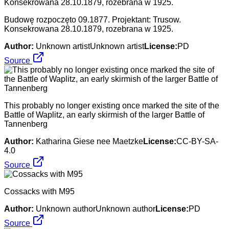
Budowę rozpoczęto 09.1877. Projektant: Trusow.
Konsekrowana 28.10.1879, rozebrana w 1925.
Author:
Unknown artistUnknown artist
License:
PD
Source
This probably no longer existing once marked the site of the
Battle of Waplitz, an early skirmish of the larger Battle of
Tannenberg
Author:
Katharina Giese nee Maetzke
License:
CC-BY-SA-
4.0
Source
Cossacks with M95
Author:
Unknown authorUnknown author
License:
PD
Source