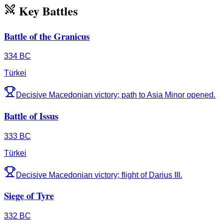
Key Battles
Battle of the Granicus
334 BC
Türkei
Decisive Macedonian victory; path to Asia Minor opened.
Battle of Issus
333 BC
Türkei
Decisive Macedonian victory; flight of Darius III.
Siege of Tyre
332 BC