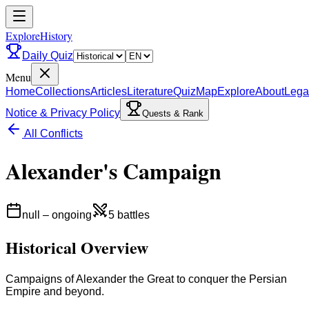
ExploreHistory
Daily Quiz
Menu
Home
Collections
Articles
Literature
Quiz
Map
Explore
About
Lega
Notice & Privacy Policy
Quests & Rank
All Conflicts
Alexander's Campaign
null
–
ongoing
5
battles
Historical Overview
Campaigns of Alexander the Great to conquer the Persian
Empire and beyond.