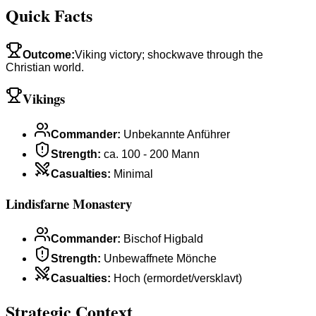
Quick Facts
Outcome
:
Viking victory; shockwave through the
Christian world.
Vikings
Commander
:
Unbekannte Anführer
Strength
:
ca. 100 - 200 Mann
Casualties
:
Minimal
Lindisfarne Monastery
Commander
:
Bischof Higbald
Strength
:
Unbewaffnete Mönche
Casualties
:
Hoch (ermordet/versklavt)
Strategic Context