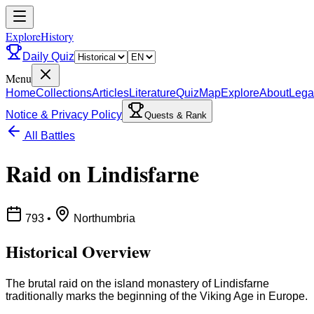
ExploreHistory
Daily Quiz
Menu
Home
Collections
Articles
Literature
Quiz
Map
Explore
About
Lega
Notice & Privacy Policy
Quests & Rank
All Battles
Raid on Lindisfarne
793
•
Northumbria
Historical Overview
The brutal raid on the island monastery of Lindisfarne
traditionally marks the beginning of the Viking Age in Europe.