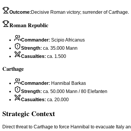
Outcome
:
Decisive Roman victory; surrender of Carthage.
Roman Republic
Commander
:
Scipio Africanus
Strength
:
ca. 35.000 Mann
Casualties
:
ca. 1.500
Carthage
Commander
:
Hannibal Barkas
Strength
:
ca. 50.000 Mann / 80 Elefanten
Casualties
:
ca. 20.000
Strategic Context
Direct threat to Carthage to force Hannibal to evacuate Italy an