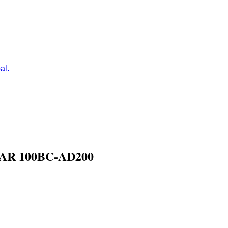
al.
R 100BC-AD200