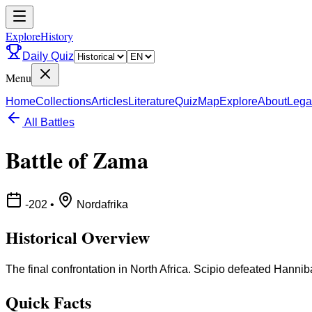
ExploreHistory
Daily Quiz
Menu
Home
Collections
Articles
Literature
Quiz
Map
Explore
About
Lega
All Battles
Battle of Zama
-202
•
Nordafrika
Historical Overview
The final confrontation in North Africa. Scipio defeated Hannib
Quick Facts