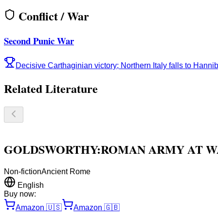
Conflict / War
Second Punic War
Decisive Carthaginian victory; Northern Italy falls to Hannib
Related Literature
GOLDSWORTHY:ROMAN ARMY AT WA
Non-fiction
Ancient Rome
English
Buy now:
Amazon
🇺🇸
Amazon
🇬🇧