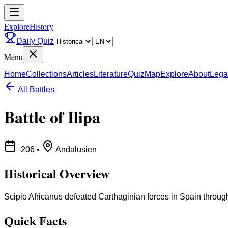
ExploreHistory
Daily Quiz
Menu
Home
Collections
Articles
Literature
Quiz
Map
Explore
About
Lega
All Battles
Battle of Ilipa
-206
•
Andalusien
Historical Overview
Scipio Africanus defeated Carthaginian forces in Spain through
Quick Facts