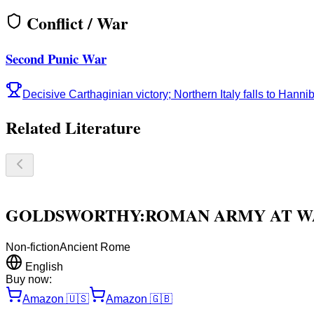
Conflict / War
Second Punic War
Decisive Carthaginian victory; Northern Italy falls to Hannib
Related Literature
GOLDSWORTHY:ROMAN ARMY AT WA
Non-fiction
Ancient Rome
English
Buy now:
Amazon
🇺🇸
Amazon
🇬🇧