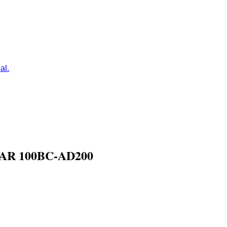
al.
R 100BC-AD200