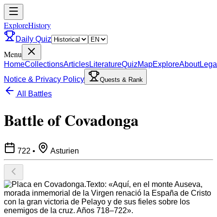
ExploreHistory
Daily Quiz
Menu
Home
Collections
Articles
Literature
Quiz
Map
Explore
About
Lega
Notice & Privacy Policy
Quests & Rank
All Battles
Battle of Covadonga
722
•
Asturien