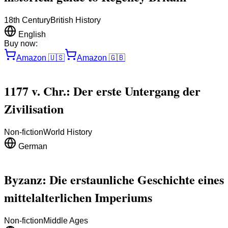
18th Century
British History
English
Buy now:
Amazon
🇺🇸
Amazon
🇬🇧
1177 v. Chr.: Der erste Untergang der
Zivilisation
Non-fiction
World History
German
Byzanz: Die erstaunliche Geschichte eines
mittelalterlichen Imperiums
Non-fiction
Middle Ages