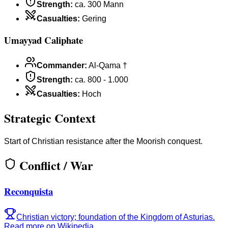
Strength
:
ca. 300 Mann
Casualties
:
Gering
Umayyad Caliphate
Commander
:
Al-Qama †
Strength
:
ca. 800 - 1.000
Casualties
:
Hoch
Strategic Context
Start of Christian resistance after the Moorish conquest.
Conflict / War
Reconquista
Christian victory; foundation of the Kingdom of Asturias.
Read more on Wikipedia