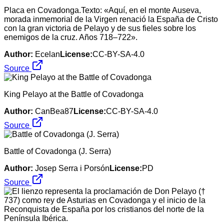
Placa en Covadonga.Texto: «Aquí, en el monte Auseva,
morada inmemorial de la Virgen renació la España de Cristo
con la gran victoria de Pelayo y de sus fieles sobre los
enemigos de la cruz. Años 718–722».
Author:
Ecelan
License:
CC-BY-SA-4.0
Source
King Pelayo at the Battle of Covadonga
Author:
CanBea87
License:
CC-BY-SA-4.0
Source
Battle of Covadonga (J. Serra)
Author:
Josep Serra i Porsón
License:
PD
Source