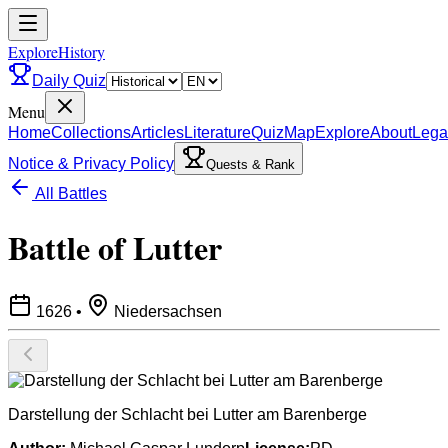
ExploreHistory
Daily Quiz
Menu
Home
Collections
Articles
Literature
Quiz
Map
Explore
About
Lega
Notice & Privacy Policy
Quests & Rank
All Battles
Battle of Lutter
1626
•
Niedersachsen
Darstellung der Schlacht bei Lutter am Barenberge