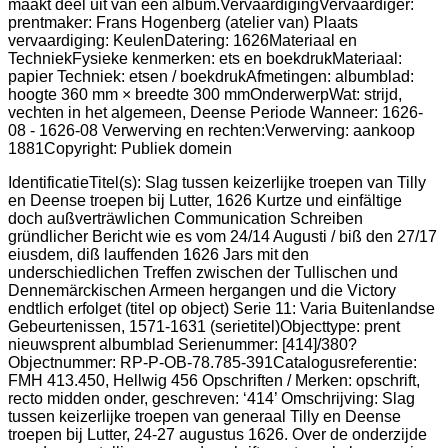
IdentificatieTitel(s): Slag tussen keizerlijke troepen van Tilly
en Deense troepen bij Lutter, 1626 Kurtze und einfältige
doch außverträwlichen Communication Schreiben
gründlicher Bericht wie es vom 24/14 Augusti / biß den 27/17
eiusdem, diß lauffenden 1626 Jars mit den
underschiedlichen Treffen zwischen der Tullischen und
Dennemärckischen Armeen hergangen und die Victory
endtlich erfolget (titel op object) Serie 11: Varia Buitenlandse
Gebeurtenissen, 1571-1631 (serietitel)Objecttype: prent
nieuwsprent albumblad Serienummer: [414]/380?
Objectnummer: RP-P-OB-78.785-391Catalogusreferentie:
FMH 413.450, Hellwig 456 Opschriften / Merken: opschrift,
recto midden onder, geschreven: ‘414’ Omschrijving: Slag
tussen keizerlijke troepen van generaal Tilly en Deense
troepen bij Lutter, 24-27 augustus 1626. Over de onderzijde