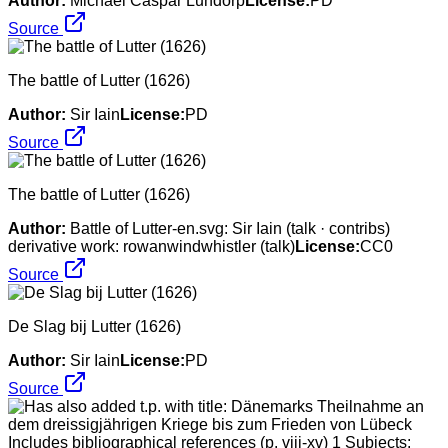
Author:
Michael Caspar Lundorp
License:
PD
Source
The battle of Lutter (1626)
Author:
Sir Iain
License:
PD
Source
The battle of Lutter (1626)
Author:
Battle of Lutter-en.svg: Sir Iain (talk · contribs)
derivative work: rowanwindwhistler (talk)
License:
CC0
Source
De Slag bij Lutter (1626)
Author:
Sir Iain
License:
PD
Source