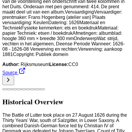
van de voorstelling een onderschrift van twee kolommen in
het Duits. Onderaan met pen genummerd: 414. De prent
maakt deel uit van een album.VervaardigingVervaardiger:
prentmaker: Frans Hogenberg (atelier van) Plaats
vervaardiging: KeulenDatering: 1626Materiaal en
TechniekFysieke kenmerken: ets en boekdrukMateriaal:
papier Techniek: etsen / boekdrukAfmetingen: albumblad:
hoogte 360 mm × breedte 300 mmOnderwerpWat: strijd,
vechten in het algemeen, Deense Periode Wanneer: 1626-
08 - 1626-08 Verwerving en rechten:Verwerving: aankoop
1881Copyright: Publiek domein
Author:
Rijksmuseum
License:
CC0
Source
Historical Overview
The Battle of Lutter took place on 27 August 1626 during the
Thirty Years' War, south of Salzgitter, in Lower Saxony. A
combined Danish-German force led by Christian IV of
Denmark was defeated by Johann Tserclaes, Count of Tilly,