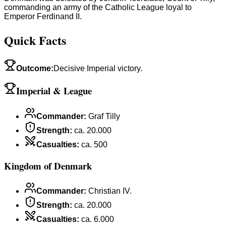
commanding an army of the Catholic League loyal to
Emperor Ferdinand II.
Quick Facts
Outcome
:
Decisive Imperial victory.
Imperial & League
Commander
:
Graf Tilly
Strength
:
ca. 20.000
Casualties
:
ca. 500
Kingdom of Denmark
Commander
:
Christian IV.
Strength
:
ca. 20.000
Casualties
:
ca. 6.000