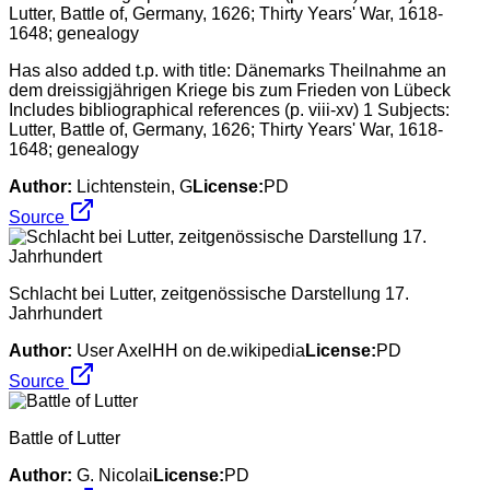
Has also added t.p. with title: Dänemarks Theilnahme an
dem dreissigjährigen Kriege bis zum Frieden von Lübeck
Includes bibliographical references (p. viii-xv) 1 Subjects:
Lutter, Battle of, Germany, 1626; Thirty Years' War, 1618-
1648; genealogy
Author:
Lichtenstein, G
License:
PD
Source
Schlacht bei Lutter, zeitgenössische Darstellung 17.
Jahrhundert
Author:
User AxelHH on de.wikipedia
License:
PD
Source
Battle of Lutter
Author:
G. Nicolai
License:
PD