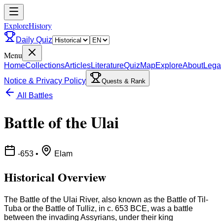
ExploreHistory
Daily Quiz
Menu
Home
Collections
Articles
Literature
Quiz
Map
Explore
About
Lega
Notice & Privacy Policy
Quests & Rank
All Battles
Battle of the Ulai
-653
•
Elam
Historical Overview
The Battle of the Ulai River, also known as the Battle of Til-
Tuba or the Battle of Tulliz, in c. 653 BCE, was a battle
between the invading Assyrians, under their king