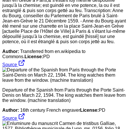
Iean en Greue à Paris,& s'estant luy mesme despouilllé
jusqu'à la chemise; est guindé en vne potence, la ou il est
estranglé & puis son corps getté au feu. Transcription: Anne
du Bourg, conseiller du Parlement de Paris brulé à Saint-
Jean-en-Grève le 21 Décembre 1559. - Anne du Bourg ayant
été mené sur une charrette en la place Saint-Jean-en Grève
[actuelle Place de l'Hôtel de Ville] à Paris & s'étant lui-même
dépouillé jusqu'à la chemise, est guindé [hissé] sur une
potence, où il est étranglé & puis son corps jetté au feu.
Author:
Transferred from en.wikipedia to
Commons.
License:
PD
Source
Departure of the Spanish from Paris through the Porte Saint-
Denis on March 22, 1594. The king watches them leave from
the window. (machine translation)
Author:
16th century French engraver
License:
PD
Source