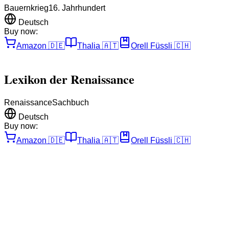
Bauernkrieg
16. Jahrhundert
Deutsch
Buy now:
Amazon
🇩🇪
Thalia
🇦🇹
Orell Füssli
🇨🇭
Lexikon der Renaissance
Renaissance
Sachbuch
Deutsch
Buy now:
Amazon
🇩🇪
Thalia
🇦🇹
Orell Füssli
🇨🇭