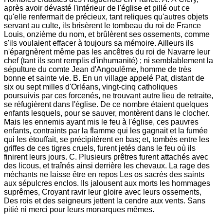
après avoir dévasté l'intérieur de l'église et pillé out ce
qu'elle renfermait de précieux, tant reliques qu'autres objets
servant au culte, ils brisèrent le tombeau du roi de France
Louis, onzième du nom, et brûlèrent ses ossements, comme
s'ils voulaient effacer à toujours sa mémoire. Ailleurs ils
n'épargnèrent même pas les ancêtres du roi de Navarre leur
chef (tant ils sont remplis d'inhumanité) ; ni semblablement la
sépulture du comte Jean d'Angoulême, homme de très
bonne et sainte vie. B. En un village appelé Pat, distant de
six ou sept milles d'Orléans, vingt-cinq catholiques
poursuivis par ces forcenés, ne trouvant autre lieu de retraite,
se réfugièrent dans l'église. De ce nombre étaient quelques
enfants lesquels, pour se sauver, montèrent dans le clocher.
Mais les ennemis ayant mis le feu à l'église, ces pauvres
enfants, contraints par la flamme qui les gagnait et la fumée
qui les étouffait, se précipitèrent en bas; et, tombés entre les
griffes de ces tigres cruels, furent jetés dans le feu où ils
finirent leurs jours. C. Plusieurs prêtres furent attachés avec
des licous, et traînés ainsi derrière les chevaux. La rage des
méchants ne laisse être en repos Les os sacrés des saints
aux sépulcres enclos. Ils jalousent aux morts les hommages
suprêmes, Croyant ravir leur gloire avec leurs ossements,
Des rois et des seigneurs jettent la cendre aux vents. Sans
pitié ni merci pour leurs monarques mêmes.