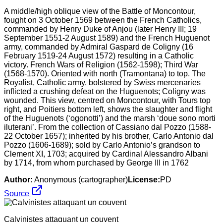
A middle/high oblique view of the Battle of Moncontour,
fought on 3 October 1569 between the French Catholics,
commanded by Henry Duke of Anjou (later Henry III; 19
September 1551-2 August 1589) and the French Huguenot
army, commanded by Admiral Gaspard de Coligny (16
February 1519-24 August 1572) resulting in a Catholic
victory. French Wars of Religion (1562-1598); Third War
(1568-1570). Oriented with north (Tramontana) to top. The
Royalist, Catholic army, bolstered by Swiss mercenaries
inflicted a crushing defeat on the Huguenots; Coligny was
wounded. This view, centred on Moncontour, with Tours top
right, and Poitiers bottom left, shows the slaughter and flight
of the Huguenots (‘ogonotti’) and the marsh ‘doue sono morti
iluterani’. From the collection of Cassiano dal Pozzo (1588-
22 October 1657); inherited by his brother, Carlo Antonio dal
Pozzo (1606-1689); sold by Carlo Antonio’s grandson to
Clement XI, 1703; acquired by Cardinal Alessandro Albani
by 1714, from whom purchased by George III in 1762
Author:
Anonymous (cartographer)
License:
PD
Source
Calvinistes attaquant un couvent