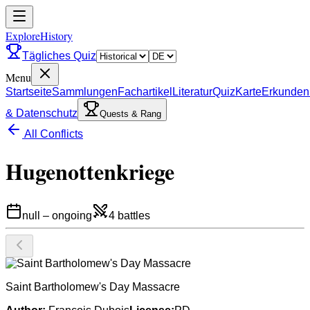
ExploreHistory
Tägliches Quiz
Menu
Startseite
Sammlungen
Fachartikel
Literatur
Quiz
Karte
Erkunden
& Datenschutz
Quests & Rang
All Conflicts
Hugenottenkriege
null
–
ongoing
4
battles
Saint Bartholomew's Day Massacre