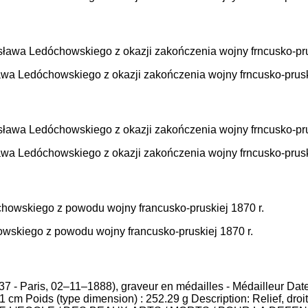
ława Ledóchowskiego z okazji zakończenia wojny frncusko-prusk
ława Ledóchowskiego z okazji zakończenia wojny frncusko-prusk
owskiego z powodu wojny francusko-pruskiej 1870 r.