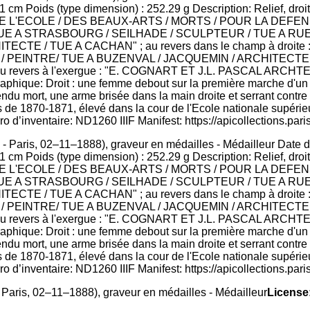
 Paris, 02–11–1888), graveur en médailles - Médailleur Date d
cm Poids (type dimension) : 252.29 g Description: Relief, droit
DE L'ECOLE / DES BEAUX-ARTS / MORTS / POUR LA DEFENSE / D
 / TUE A STRASBOURG / SEILHADE / SCULPTEUR / TUE A R
CTE / TUE A CACHAN" ; au revers dans le champ à droit
 PEINTRE/ TUE A BUZENVAL / JACQUEMIN / ARCHITECTE 
 revers à l'exergue : "E. COGNART ET J.L. PASCAL ARCHT
hique: Droit : une femme debout sur la première marche d'un esc
endu mort, une arme brisée dans la main droite et serrant contr
 de 1870-1871, élevé dans la cour de l'Ecole nationale supérie
o d’inventaire: ND1260 IIIF Manifest: https://apicollections.pari
Paris, 02–11–1888), graveur en médailles - Médailleur
License