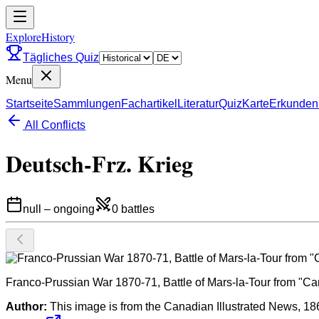
ExploreHistory
Tägliches Quiz
Menu
Startseite
Sammlungen
Fachartikel
Literatur
Quiz
Karte
Erkunden
All Conflicts
Deutsch-Frz. Krieg
null
–
ongoing
0
battles
Franco-Prussian War 1870-71, Battle of Mars-la-Tour from "Can
Author:
This image is from the Canadian Illustrated News, 1