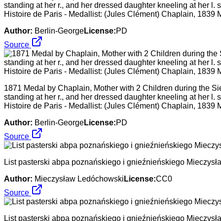
standing at her r., and her dressed daughter kneeling at her l
Histoire de Paris - Medallist: (Jules Clément) Chaplain, 183
Author:
Berlin-George
License:
PD
Source
1871 Medal by Chaplain, Mother with 2 Children during the Sie
standing at her r., and her dressed daughter kneeling at her l
Histoire de Paris - Medallist: (Jules Clément) Chaplain, 183
Author:
Berlin-George
License:
PD
Source
List pasterski abpa poznańskiego i gnieźnieńskiego Mieczys
Author:
Mieczysław Ledóchowski
License:
CC0
Source
List pasterski abpa poznańskiego i gnieźnieńskiego Mieczys