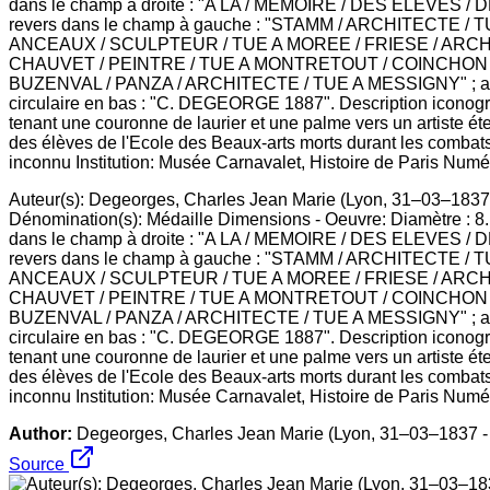
Auteur(s): Degeorges, Charles Jean Marie (Lyon, 31–03–1837 -
Dénomination(s): Médaille Dimensions - Oeuvre: Diamètre : 8.1 
dans le champ à droite : "A LA / MEMOIRE / DES ELEVES / 
revers dans le champ à gauche : "STAMM / ARCHITECTE
ANCEAUX / SCULPTEUR / TUE A MOREE / FRIESE / ARCHITE
CHAUVET / PEINTRE / TUE A MONTRETOUT / COINCHON /
BUZENVAL / PANZA / ARCHITECTE / TUE A MESSIGNY" ; au
circulaire en bas : "C. DEGEORGE 1887". Description iconograp
tenant une couronne de laurier et une palme vers un artiste ét
des élèves de l'Ecole des Beaux-arts morts durant les combats
inconnu Institution: Musée Carnavalet, Histoire de Paris Numér
Author:
Degeorges, Charles Jean Marie (Lyon, 31–03–1837 - 
Source