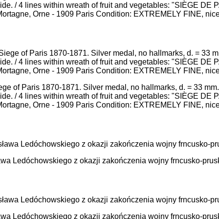
. side. / 4 lines within wreath of fruit and vegetables: "SIÈGE 
9 Mortagne, Orne - 1909 Paris Condition: EXTREMELY FINE, nice 
ge of Paris 1870-1871. Silver medal, no hallmarks, d. = 33 mm.
. side. / 4 lines within wreath of fruit and vegetables: "SIÈGE 
9 Mortagne, Orne - 1909 Paris Condition: EXTREMELY FINE, nice 
ława Ledóchowskiego z okazji zakończenia wojny frncusko-prusk
ława Ledóchowskiego z okazji zakończenia wojny frncusko-prusk