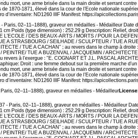
 Paris, 02–11–1888), graveur en médailles - Médailleur Date d
cm Poids (type dimension) : 252.29 g Description: Relief, droit
DE L'ECOLE / DES BEAUX-ARTS / MORTS / POUR LA DEFENSE / D
 / TUE A STRASBOURG / SEILHADE / SCULPTEUR / TUE A R
CTE / TUE A CACHAN" ; au revers dans le champ à droit
 PEINTRE/ TUE A BUZENVAL / JACQUEMIN / ARCHITECTE 
 revers à l'exergue : "E. COGNART ET J.L. PASCAL ARCHT
hique: Droit : une femme debout sur la première marche d'un esc
endu mort, une arme brisée dans la main droite et serrant contr
 de 1870-1871, élevé dans la cour de l'Ecole nationale supérie
o d’inventaire: ND1260 IIIF Manifest: https://apicollections.pari
Paris, 02–11–1888), graveur en médailles - Médailleur
License