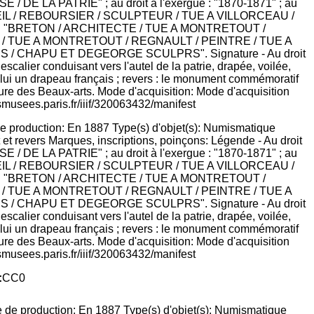
e production: En 1887 Type(s) d'objet(s): Numismatique
 et revers Marques, inscriptions, poinçons: Légende - Au droit
E LA PATRIE" ; au droit à l'exergue : "1870-1871" ; au
UEIL / REBOURSIER / SCULPTEUR / TUE A VILLORCEAU /
e : "BRETON / ARCHITECTE / TUE A MONTRETOUT /
/ TUE A MONTRETOUT / REGNAULT / PEINTRE / TUE A
ES / CHAPU ET DEGEORGE SCULPRS". Signature - Au droit
alier conduisant vers l'autel de la patrie, drapée, voilée,
e lui un drapeau français ; revers : le monument commémoratif
ure des Beaux-arts. Mode d'acquisition: Mode d'acquisition
smusees.paris.fr/iiif/320063432/manifest
:
CC0