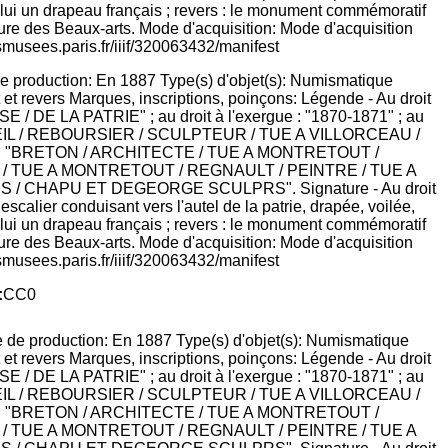
e production: En 1887 Type(s) d'objet(s): Numismatique
 et revers Marques, inscriptions, poinçons: Légende - Au droit
E LA PATRIE" ; au droit à l'exergue : "1870-1871" ; au
UEIL / REBOURSIER / SCULPTEUR / TUE A VILLORCEAU /
e : "BRETON / ARCHITECTE / TUE A MONTRETOUT /
/ TUE A MONTRETOUT / REGNAULT / PEINTRE / TUE A
ES / CHAPU ET DEGEORGE SCULPRS". Signature - Au droit
alier conduisant vers l'autel de la patrie, drapée, voilée,
e lui un drapeau français ; revers : le monument commémoratif
ure des Beaux-arts. Mode d'acquisition: Mode d'acquisition
smusees.paris.fr/iiif/320063432/manifest
:
CC0