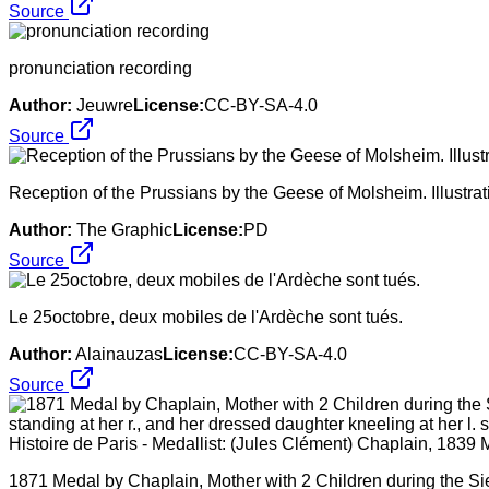
Source
pronunciation recording
Author:
Jeuwre
License:
CC-BY-SA-4.0
Source
Reception of the Prussians by the Geese of Molsheim. Illustra
Author:
The Graphic
License:
PD
Source
Le 25octobre, deux mobiles de l'Ardèche sont tués.
Author:
Alainauzas
License:
CC-BY-SA-4.0
Source
1871 Medal by Chaplain, Mother with 2 Children during the Sie