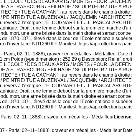
 Paris, 02–11–1888), graveur en médailles - Médailleur Date d
cm Poids (type dimension) : 252.29 g Description: Relief, droit
DE L'ECOLE / DES BEAUX-ARTS / MORTS / POUR LA DEFENSE / D
 / TUE A STRASBOURG / SEILHADE / SCULPTEUR / TUE A R
CTE / TUE A CACHAN" ; au revers dans le champ à droit
 PEINTRE/ TUE A BUZENVAL / JACQUEMIN / ARCHITECTE 
 revers à l'exergue : "E. COGNART ET J.L. PASCAL ARCHT
hique: Droit : une femme debout sur la première marche d'un esc
endu mort, une arme brisée dans la main droite et serrant contr
 de 1870-1871, élevé dans la cour de l'Ecole nationale supérie
o d’inventaire: ND1260 IIIF Manifest: https://apicollections.pari
Paris, 02–11–1888), graveur en médailles - Médailleur
License