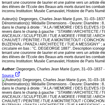
Auteur(s): Degeorges, Charles Jean Marie (Lyon, 31–03–1837 -
Dénomination(s): Médaille Dimensions - Oeuvre: Diamètre : 8.1 
dans le champ à droite : "A LA / MEMOIRE / DES ELEVES / 
revers dans le champ à gauche : "STAMM / ARCHITECTE
ANCEAUX / SCULPTEUR / TUE A MOREE / FRIESE / ARCHITE
CHAUVET / PEINTRE / TUE A MONTRETOUT / COINCHON /
BUZENVAL / PANZA / ARCHITECTE / TUE A MESSIGNY" ; au
circulaire en bas : "C. DEGEORGE 1887". Description iconograp
tenant une couronne de laurier et une palme vers un artiste ét
des élèves de l'Ecole des Beaux-arts morts durant les combats
inconnu Institution: Musée Carnavalet, Histoire de Paris Numér
Author:
Degeorges, Charles Jean Marie (Lyon, 31–03–1837 - 
Source