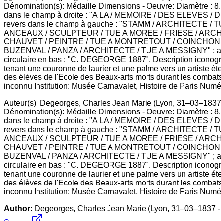
Auteur(s): Degeorges, Charles Jean Marie (Lyon, 31–03–1837 -
Dénomination(s): Médaille Dimensions - Oeuvre: Diamètre : 8.1 
dans le champ à droite : "A LA / MEMOIRE / DES ELEVES / 
revers dans le champ à gauche : "STAMM / ARCHITECTE
ANCEAUX / SCULPTEUR / TUE A MOREE / FRIESE / ARCHITE
CHAUVET / PEINTRE / TUE A MONTRETOUT / COINCHON /
BUZENVAL / PANZA / ARCHITECTE / TUE A MESSIGNY" ; au
circulaire en bas : "C. DEGEORGE 1887". Description iconograp
tenant une couronne de laurier et une palme vers un artiste ét
des élèves de l'Ecole des Beaux-arts morts durant les combats
inconnu Institution: Musée Carnavalet, Histoire de Paris Numér
Author:
Degeorges, Charles Jean Marie (Lyon, 31–03–1837 - 