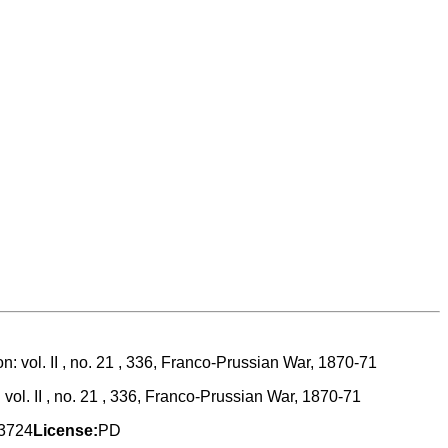
ol. II , no. 21 , 336, Franco-Prussian War, 1870-71
 3724
License:
PD