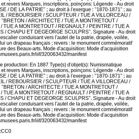
e production: En 1887 Type(s) d'objet(s): Numismatique
 et revers Marques, inscriptions, poinçons: Légende - Au droit
E LA PATRIE" ; au droit à l'exergue : "1870-1871" ; au
UEIL / REBOURSIER / SCULPTEUR / TUE A VILLORCEAU /
e : "BRETON / ARCHITECTE / TUE A MONTRETOUT /
/ TUE A MONTRETOUT / REGNAULT / PEINTRE / TUE A
ES / CHAPU ET DEGEORGE SCULPRS". Signature - Au droit
alier conduisant vers l'autel de la patrie, drapée, voilée,
e lui un drapeau français ; revers : le monument commémoratif
ure des Beaux-arts. Mode d'acquisition: Mode d'acquisition
smusees.paris.fr/iiif/320063432/manifest
:
CC0