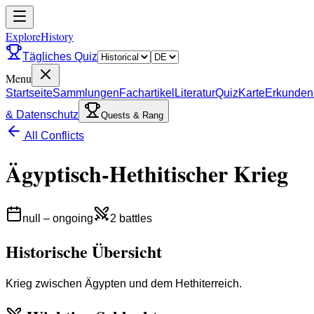
ExploreHistory
Tägliches Quiz
Menu
Startseite
Sammlungen
Fachartikel
Literatur
Quiz
Karte
Erkunden
& Datenschutz
Quests & Rang
All Conflicts
Ägyptisch-Hethitischer Krieg
null
–
ongoing
2
battles
Historische Übersicht
Krieg zwischen Ägypten und dem Hethiterreich.