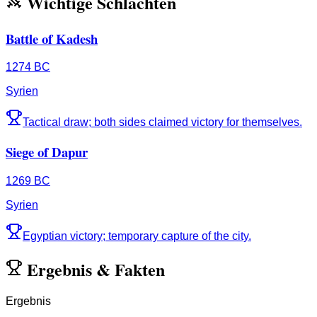
Wichtige Schlachten
Battle of Kadesh
1274 BC
Syrien
Tactical draw; both sides claimed victory for themselves.
Siege of Dapur
1269 BC
Syrien
Egyptian victory; temporary capture of the city.
Ergebnis
&
Fakten
Ergebnis