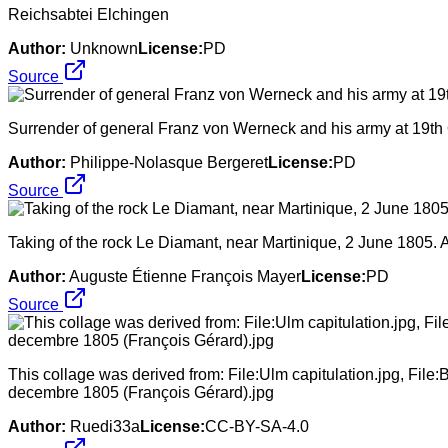
Reichsabtei Elchingen
Author:
Unknown
License:
PD
Source
Surrender of general Franz von Werneck and his army at 19th 
Author:
Philippe-Nolasque Bergeret
License:
PD
Source
Taking of the rock Le Diamant, near Martinique, 2 June 1805. A 
Author:
Auguste Étienne François Mayer
License:
PD
Source
This collage was derived from: File:Ulm capitulation.jpg, File:B
decembre 1805 (François Gérard).jpg
Author:
Ruedi33a
License:
CC-BY-SA-4.0