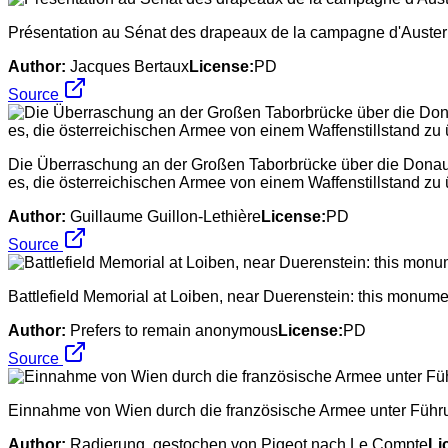
Présentation au Sénat des drapeaux de la campagne d'Austerl
Author:
Jacques Bertaux
License:
PD
Source
Die Überraschung an der Großen Taborbrücke über die Donau v
es, die österreichischen Armee von einem Waffenstillstand zu
Author:
Guillaume Guillon-Lethière
License:
PD
Source
Battlefield Memorial at Loiben, near Duerenstein: this monume
Author:
Prefers to remain anonymous
License:
PD
Source
Einnahme von Wien durch die französische Armee unter Führ
Author:
Radierung, gestochen von Pigeot nach Le Compte
Li