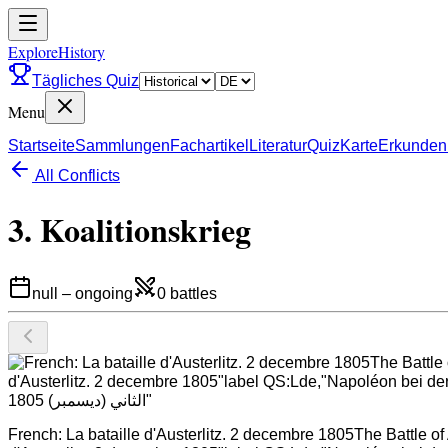
ExploreHistory
Tägliches Quiz
Menu
Startseite
Sammlungen
Fachartikel
Literatur
Quiz
Karte
Erkunden
All Conflicts
3. Koalitionskrieg
null
–
ongoing
0
battles
French: La bataille d'Austerlitz. 2 decembre 1805The Battle of