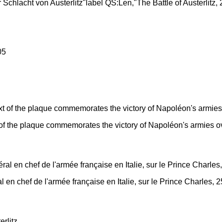
von Austerlitz"label QS:Len,"The Battle of Austerlitz, 2nd December 180
f the plaque commemorates the victory of Napoléon's armies ove
en chef de l'armée française en Italie, sur le Prince Charles, 