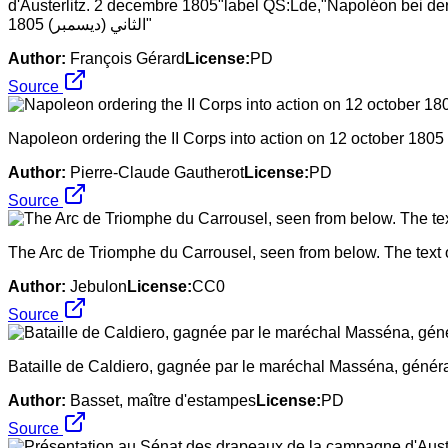
d'Austerlitz. 2 decembre 1805"label QS:Lde,"Napoléon bei der Schlacht 
الثاني (ديسمبر) 1805"
Author:
François Gérard
License:
PD
Source
Napoleon ordering the II Corps into action on 12 october 1805
Author:
Pierre-Claude Gautherot
License:
PD
Source
The Arc de Triomphe du Carrousel, seen from below. The text o
Author:
Jebulon
License:
CC0
Source
Bataille de Caldiero, gagnée par le maréchal Masséna, général 
Author:
Basset, maître d'estampes
License:
PD
Source