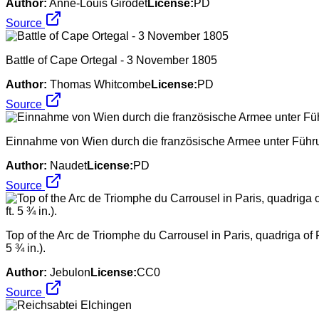
Author:
Anne-Louis Girodet
License:
PD
Source
Battle of Cape Ortegal - 3 November 1805
Author:
Thomas Whitcombe
License:
PD
Source
Einnahme von Wien durch die französische Armee unter Füh
Author:
Naudet
License:
PD
Source
Top of the Arc de Triomphe du Carrousel in Paris, quadriga of 
5 ¾ in.).
Author:
Jebulon
License:
CC0
Source