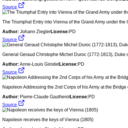
Source
The Triumphal Entry into Vienna of the Grand Army under th
Author:
Johann Ziegler
License:
PD
Source
General Geraud Christophe Michel Duroc (1772-1813), Duke 
Author:
Anne-Louis Girodet
License:
PD
Source
Napoleon Addressing the 2nd Corps of his Army at the Bridge
Author:
Pierre-Claude Gautherot
License:
PD
Source
Napoleon receives the keys of Vienna (1805)