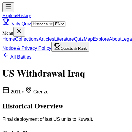
ExploreHistory
Daily Quiz
Menu
Home
Collections
Articles
Literature
Quiz
Map
Explore
About
Lega
Notice & Privacy Policy
Quests & Rank
All Battles
US Withdrawal Iraq
2011
•
Grenze
Historical Overview
Final deployment of last US units to Kuwait.