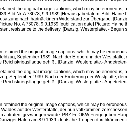
ained the original image captions, which may be erroneous, bia
9 Bild Nr. A 73078, 9.9.1939 [Herausgabedatum] Bild: Haine Di
Besatzung nach hartnäckigem Widerstand zur Übergabe. [Danzig
icture No. A 73078, 9.9.1939 [publication date] Picture: Haine 
stent resistance to the delivery. [Danzig, Westerplatte. - Begun 
ained the original image captions, which may be erroneous, bia
eldzug, September 1939. Nach der Eroberung der Westplatte, d
e Reichskriegsflagge gehißt. [Danzig, Westerplatte.- Angetret