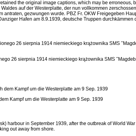
tained the original image captions, which may be erroneous, bi
es Waldes auf der Westerplatte, der nun vollkommen zerschossen 
rm antraten, gezwungen wurde. PBZ Fr. OKW Freigegeben Hauptr
Danziger Hafen am 8.9.1939, deutsche Truppen durchkämmen da
ego 26 sierpnia 1914 niemieckiego krążownika SMS "Magdebur
dem Kampf um die Westerplatte am 9 Sep. 1939