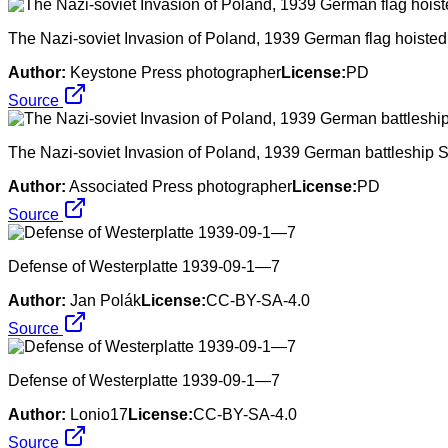
The Nazi-soviet Invasion of Poland, 1939 German flag hoisted o
Author:
Keystone Press photographer
License:
PD
Source
The Nazi-soviet Invasion of Poland, 1939 German battleship SMS
Author:
Associated Press photographer
License:
PD
Source
Defense of Westerplatte 1939-09-1—7
Author:
Jan Polák
License:
CC-BY-SA-4.0
Source
Defense of Westerplatte 1939-09-1—7
Author:
Lonio17
License:
CC-BY-SA-4.0
Source