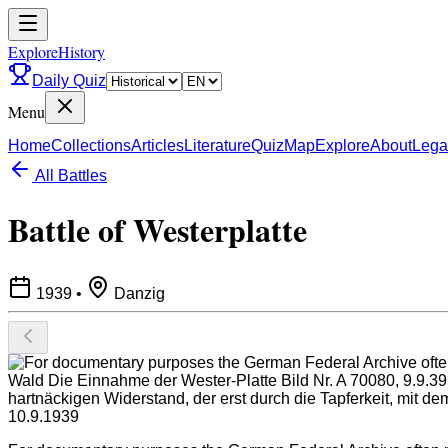
ExploreHistory
Daily Quiz
Menu
Home
Collections
Articles
Literature
Quiz
Map
Explore
About
Lega
All Battles
Battle of Westerplatte
1939
•
Danzig