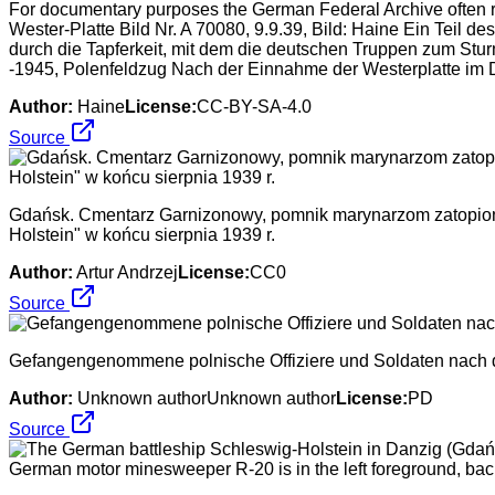
For documentary purposes the German Federal Archive often re
Wester-Platte Bild Nr. A 70080, 9.9.39, Bild: Haine Ein Teil d
durch die Tapferkeit, mit dem die deutschen Truppen zum Stu
-1945, Polenfeldzug Nach der Einnahme der Westerplatte im 
Author:
Haine
License:
CC-BY-SA-4.0
Source
Gdańsk. Cmentarz Garnizonowy, pomnik marynarzom zatopion
Holstein" w końcu sierpnia 1939 r.
Author:
Artur Andrzej
License:
CC0
Source
Gefangengenommene polnische Offiziere und Soldaten nach 
Author:
Unknown authorUnknown author
License:
PD
Source