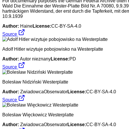
For documentary purposes the German Federal Archive often ret
Wald Die Einnahme der Wester-Platte Bild Nr. A 70080, 9.9.39,
hartnäckigen Widerstand, der erst durch die Tapferkeit, mit
10.9.1939
Author:
Haine
License:
CC-BY-SA-4.0
Source
Adolf Hitler wizytuje pobojowisko na Westerplatte
Author:
Autor nieznany
License:
PD
Source
Bolesław Nidziński Westerplatte
Author:
ZwiadowcaObserwator
License:
CC-BY-SA-4.0
Source
Bolesław Więckowicz Westerplatte
Author:
ZwiadowcaObserwator
License:
CC-BY-SA-4.0