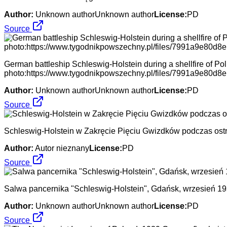
Author:
Unknown authorUnknown author
License:
PD
Source
German battleship Schleswig-Holstein during a shellfire of Po
photo:https://www.tygodnikpowszechny.pl/files/7991a9e80d
Author:
Unknown authorUnknown author
License:
PD
Source
Schleswig-Holstein w Zakręcie Pięciu Gwizdków podczas ostr
Author:
Autor nieznany
License:
PD
Source
Salwa pancernika "Schleswig-Holstein", Gdańsk, wrzesień 193
Author:
Unknown authorUnknown author
License:
PD
Source