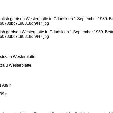
lish garrison Westerplatte in Gdańsk on 1 September 1939. Bette
8eb078dbc7198818df9f47.jpg
zału Westerplatte.
9 r.