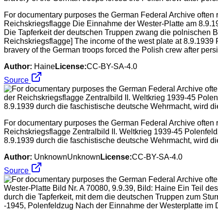
For documentary purposes the German Federal Archive often ret
Reichskriegsflagge Die Einnahme der Wester-Platte am 8.9.193
Die Tapferkeit der deutschen Truppen zwang die polnischen 
Reichskriegsflagge] The income of the west plate at 8.9.1939 P
bravery of the German troops forced the Polish crew after persi
Author:
Haine
License:
CC-BY-SA-4.0
Source
For documentary purposes the German Federal Archive often ret
Reichskriegsflagge Zentralbild II. Weltkrieg 1939-45 Polenf
8.9.1939 durch die faschistische deutsche Wehrmacht, wird di
Author:
UnknownUnknown
License:
CC-BY-SA-4.0
Source