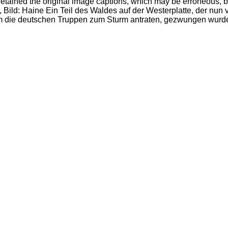
ained the original image captions, which may be erroneous, bia
 Bild: Haine Ein Teil des Waldes auf der Westerplatte, der nun 
 dem die deutschen Truppen zum Sturm antraten, gezwungen wur