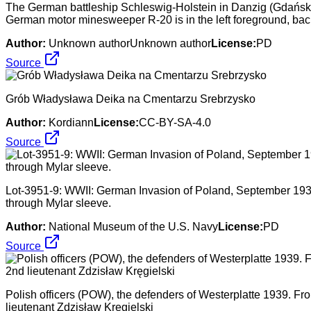
The German battleship Schleswig-Holstein in Danzig (Gdańsk) ha
German motor minesweeper R-20 is in the left foreground, bac
Author:
Unknown authorUnknown author
License:
PD
Source
Grób Władysława Deika na Cmentarzu Srebrzysko
Author:
Kordiann
License:
CC-BY-SA-4.0
Source
Lot-3951-9: WWII: German Invasion of Poland, September 1939
through Mylar sleeve.
Author:
National Museum of the U.S. Navy
License:
PD
Source
Polish officers (POW), the defenders of Westerplatte 1939. F
lieutenant Zdzisław Kręgielski