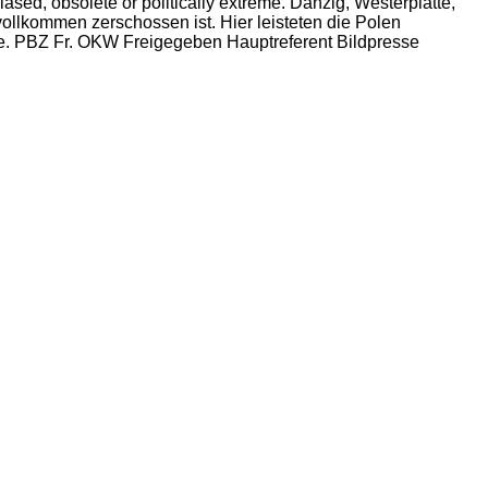
sed, obsolete or politically extreme. Danzig, Westerplatte,
vollkommen zerschossen ist. Hier leisteten die Polen
de. PBZ Fr. OKW Freigegeben Hauptreferent Bildpresse