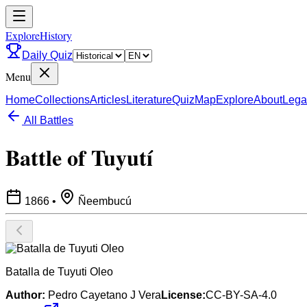
ExploreHistory
Daily Quiz
Menu
Home
Collections
Articles
Literature
Quiz
Map
Explore
About
Lega
All Battles
Battle of Tuyutí
1866
•
Ñeembucú
Batalla de Tuyuti Oleo
Author:
Pedro Cayetano J Vera
License:
CC-BY-SA-4.0