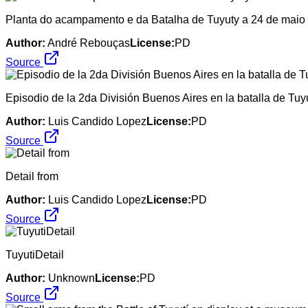
Planta do acampamento e da Batalha de Tuyuty a 24 de maio
Author:
André Rebouças
License:
PD
Source
Episodio de la 2da División Buenos Aires en la batalla de Tu
Author:
Luis Candido Lopez
License:
PD
Source
Detail from
Author:
Luis Candido Lopez
License:
PD
Source
TuyutiDetail
Author:
Unknown
License:
PD
Source