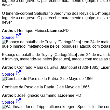
O tenente-coronel Salustiano Jeronymo dos Reys da 14ª brigad
foguete a congréve. O pai recebe moralmente o golpe, mas o 
dever.
Author:
Henrique Fleiuss
License:
PD
Source
Esboço da batalha de Tuyuty [Cartográfico] : em 24 de maio 
o inimigo, mettendo-se pelos [bosques], atacou com todas as s
Author:
Conrado Maria da Silva Bitancourt (1829-1885).
Lice
Source
Combate de Paso de la Patria. 2 de Mayo de 1866.
Author:
José Ignacio Garmendia
License:
PD
Source