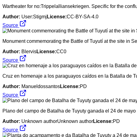
Wartheater for no:Trippelalliansekriegen. Specific for the con
Author:
User:Stigmj
License:
CC-BY-SA-4.0
Source
Monument commemorating the Battle of Tuyutí at the site in 
Author:
Blervis
License:
CC0
Source
Cruz en homenaje a los paraguayos caídos en la Batalla de Tuy
Author:
Manueldossantos
License:
PD
Source
Plano del campo de Batalha de Tuyuty ganada el 24 de mayo de
Author:
Unknown authorUnknown author
License:
PD
Source