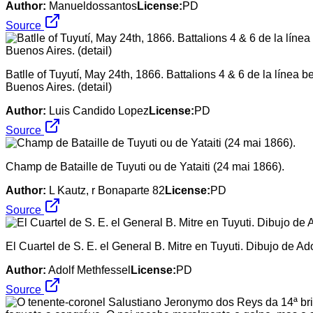
Author:
Manueldossantos
License:
PD
Source
Batlle of Tuyutí, May 24th, 1866. Battalions 4 & 6 de la línea
Buenos Aires. (detail)
Author:
Luis Candido Lopez
License:
PD
Source
Champ de Bataille de Tuyuti ou de Yataiti (24 mai 1866).
Author:
L Kautz, r Bonaparte 82
License:
PD
Source
El Cuartel de S. E. el General B. Mitre en Tuyuti. Dibujo de Ado
Author:
Adolf Methfessel
License:
PD
Source