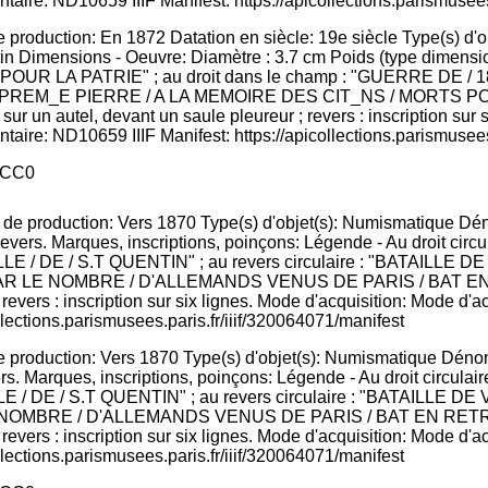
 production: En 1872 Datation en siècle: 19e siècle Type(s) d'
tin Dimensions - Oeuvre: Diamètre : 3.7 cm Poids (type dimension
"MORT POUR LA PATRIE" ; au droit dans le champ : "GUERRE DE / 
PREM_E PIERRE / A LA MEMOIRE DES CIT_NS / MORTS POUR
 sur un autel, devant un saule pleureur ; revers : inscription sur
taire: ND10659 IIIF Manifest: https://apicollections.parismusees
CC0
e production: Vers 1870 Type(s) d'objet(s): Numismatique Déno
, revers. Marques, inscriptions, poinçons: Légende - Au droit
E / DE / S.T QUENTIN" ; au revers circulaire : "BATAILLE D
LE NOMBRE / D'ALLEMANDS VENUS DE PARIS / BAT EN RE
; revers : inscription sur six lignes. Mode d'acquisition: Mode d'
llections.parismusees.paris.fr/iiif/320064071/manifest