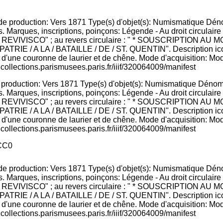
e production: Vers 1871 Type(s) d'objet(s): Numismatique Dénom
evers. Marques, inscriptions, poinçons: Légende - Au droit circu
NCTA / REVIVISCO" ; au revers circulaire : " * SOUSCRIPTI
IE / A LA / BATAILLE / DE / ST. QUENTIN". Description iconog
ée d'une couronne de laurier et de chêne. Mode d'acquisition: Mo
icollections.parismusees.paris.fr/iiif/320064009/manifest
CC0