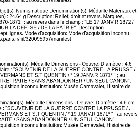
objet(s): Numismatique Dénomination(s): Médaille Matériaux et
) : 24.64 g Description: Relief, droit et revers. Marques,
1870-1871" ; au revers dans le champ : "LE 17 JANV.R 1872 /
 LA DEF_SE / DE LA PATRIE". Description
 sept lignes. Mode d'acquisition: Mode d'acquisition inconnu
.paris.fr/iiif/320095957/manifest
mination(s): Médaille Dimensions - Oeuvre: Diamètre : 4.6 cm
 circulaire : "SOUVENIR DE LA GUERRE CONTRE LA PRUSSE / .
E VERMANS ET S.T QUENTIN / * 19 JANV.R 1871* " ; au revers
TRAITE / SANS ABANDONNER / UN SEUL CANON".
acquisition inconnu Institution: Musée Carnavalet, Histoire de