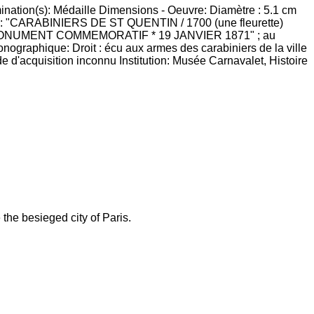
ination(s): Médaille Dimensions - Oeuvre: Diamètre : 5.1 cm
laire : "CARABINIERS DE ST QUENTIN / 1700 (une fleurette)
ON AU MONUMENT COMMEMORATIF * 19 JANVIER 1871" ; au
raphique: Droit : écu aux armes des carabiniers de la ville
de d'acquisition inconnu Institution: Musée Carnavalet, Histoire
the besieged city of Paris.