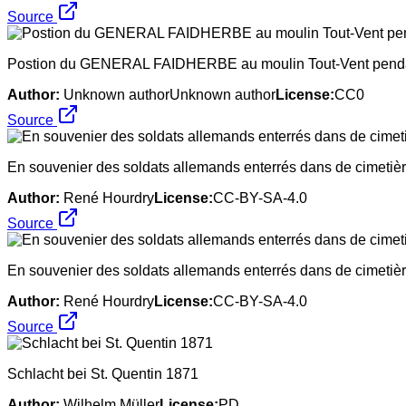
Source
Postion du GENERAL FAIDHERBE au moulin Tout-Vent pendant 
Author:
Unknown authorUnknown author
License:
CC0
Source
En souvenier des soldats allemands enterrés dans de cimetière
Author:
René Hourdry
License:
CC-BY-SA-4.0
Source
En souvenier des soldats allemands enterrés dans de cimetière
Author:
René Hourdry
License:
CC-BY-SA-4.0
Source
Schlacht bei St. Quentin 1871
Author:
Wilhelm Müller
License:
PD