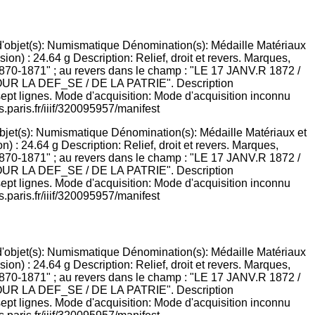
objet(s): Numismatique Dénomination(s): Médaille Matériaux et
) : 24.64 g Description: Relief, droit et revers. Marques,
1870-1871" ; au revers dans le champ : "LE 17 JANV.R 1872 /
 LA DEF_SE / DE LA PATRIE". Description
 sept lignes. Mode d'acquisition: Mode d'acquisition inconnu
.paris.fr/iiif/320095957/manifest