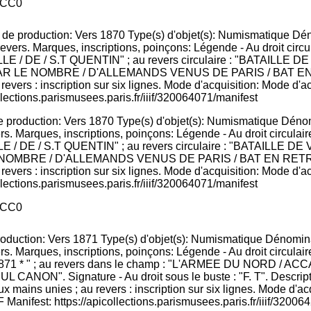
CC0
e production: Vers 1870 Type(s) d'objet(s): Numismatique Déno
, revers. Marques, inscriptions, poinçons: Légende - Au droit
E / DE / S.T QUENTIN" ; au revers circulaire : "BATAILLE D
LE NOMBRE / D'ALLEMANDS VENUS DE PARIS / BAT EN RE
; revers : inscription sur six lignes. Mode d'acquisition: Mode d'
llections.parismusees.paris.fr/iiif/320064071/manifest
CC0