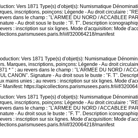
roduction: Vers 1871 Type(s) d'objet(s): Numismatique Dénominat
. Marques, inscriptions, poinçons: Légende - Au droit circulaire
au revers dans le champ : "L'ARMEE DU NORD / ACCABLEE
u droit sous le buste : "F. T". Description iconographique: 
evers : inscription sur six lignes. Mode d'acquisition: Mode d'ac
llections.parismusees.paris.fr/iiif/320064218/manifest
roduction: Vers 1871 Type(s) d'objet(s): Numismatique Dénominat
. Marques, inscriptions, poinçons: Légende - Au droit circulaire
au revers dans le champ : "L'ARMEE DU NORD / ACCABLEE
u droit sous le buste : "F. T". Description iconographique: 
evers : inscription sur six lignes. Mode d'acquisition: Mode d'ac
llections.parismusees.paris.fr/iiif/320064218/manifest