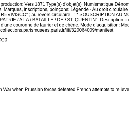
e production: Vers 1871 Type(s) d'objet(s): Numismatique Dénom
evers. Marques, inscriptions, poinçons: Légende - Au droit circu
NCTA / REVIVISCO" ; au revers circulaire : " * SOUSCRIPTI
IE / A LA / BATAILLE / DE / ST. QUENTIN". Description iconog
ée d'une couronne de laurier et de chêne. Mode d'acquisition: Mo
icollections.parismusees.paris.fr/iiif/320064009/manifest
CC0
n War when Prussian forces defeated French attempts to relieve 