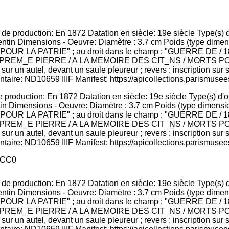
 production: En 1872 Datation en siècle: 19e siècle Type(s) d'
tin Dimensions - Oeuvre: Diamètre : 3.7 cm Poids (type dimension
"MORT POUR LA PATRIE" ; au droit dans le champ : "GUERRE DE / 
PREM_E PIERRE / A LA MEMOIRE DES CIT_NS / MORTS POUR
 sur un autel, devant un saule pleureur ; revers : inscription sur
taire: ND10659 IIIF Manifest: https://apicollections.parismusees
CC0