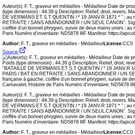
Auteur(s): F. T., graveur en médailles - Médailleur Date de p
(type dimension) : 44.39 g Description: Relief, droit, revers
DE VERMANS ET S.T QUENTIN / * 19 JANV.R 1871 * " ; 
RETRAITE / SANS ABANDONNER / UN SEUL CANON". Signature - A
coiffée d'un bonnet phrygien, suivie de deux mains unies ; au r
Paris Numéro d’inventaire: ND5878 IIIF Manifest: https://apico
Author:
F. T., graveur en médailles - Médailleur
License:
CC0
Source
Auteur(s): F. T., graveur en médailles - Médailleur Date de p
(type dimension) : 44.39 g Description: Relief, droit, revers
DE VERMANS ET S.T QUENTIN / * 19 JANV.R 1871 * " ; 
RETRAITE / SANS ABANDONNER / UN SEUL CANON". Signature - A
coiffée d'un bonnet phrygien, suivie de deux mains unies ; au r
Paris Numéro d’inventaire: ND5878 IIIF Manifest: https://apico
Author:
F. T., graveur en médailles - Médailleur
License:
CC0