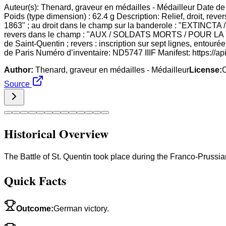
Auteur(s): Thenard, graveur en médailles - Médailleur Date d
Poids (type dimension) : 62.4 g Description: Relief, droit, r
1863" ; au droit dans le champ sur la banderole : "EXTI
revers dans le champ : "AUX / SOLDATS MORTS / POUR LA PATR
de Saint-Quentin ; revers : inscription sur sept lignes, entour
de Paris Numéro d’inventaire: ND5747 IIIF Manifest: https://ap
Author:
Thenard, graveur en médailles - Médailleur
License:
Source
Historical Overview
The Battle of St. Quentin took place during the Franco-Prussia
Quick Facts
Outcome
:
German victory.