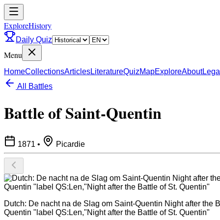
ExploreHistory
Daily Quiz
Menu
Home
Collections
Articles
Literature
Quiz
Map
Explore
About
Lega
All Battles
Battle of Saint-Quentin
1871
•
Picardie
Dutch: De nacht na de Slag om Saint-Quentin Night after the B
Quentin "label QS:Len,"Night after the Battle of St. Quentin"