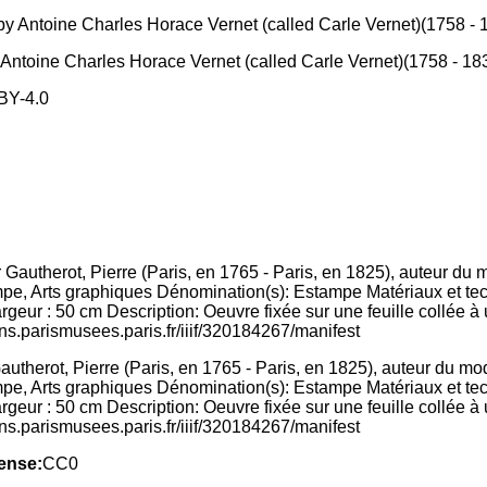
by Antoine Charles Horace Vernet (called Carle Vernet)(1758 -
BY-4.0
utherot, Pierre (Paris, en 1765 - Paris, en 1825), auteur du mod
stampe, Arts graphiques Dénomination(s): Estampe Matériaux et t
eur : 50 cm Description: Oeuvre fixée sur une feuille collée à 
ons.parismusees.paris.fr/iiif/320184267/manifest
ense:
CC0