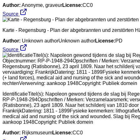
Author:
Anonyme, graveur
License:
CC0
Source
Karte - Regensburg - Plan der abgebrannten und zerstörten H
Author:
Unknown authorUnknown author
License:
PD
Source
IdentificatieTitel(s): Napoleon gewond tijdens de slag bij Re
RP-P-1948-294Opschriften / Merken: Verzamelaarsmerk; verso,
(Ratisbonne), 23 april 1809. Naar het schilderij van 1810 doo
FrankrijkDatering: 1811 - 1899Fysieke kenmerken: lithografieM
medical aid and nursing of the sick and wounded. Slag bij
aankoop 1948Copyright: Publiek domein
Author:
Rijksmuseum
License:
CC0