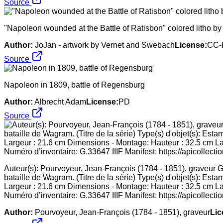
Source
"Napoleon wounded at the Battle of Ratisbon" colored litho 
Author:
JoJan - artwork by Vernet and Swebach
License:
CC-
Source
Napoleon in 1809, battle of Regensburg
Author:
Albrecht Adam
License:
PD
Source
Auteur(s): Pourvoyeur, Jean-François (1784 - 1851), graveur Ga
bataille de Wagram. (Titre de la série) Type(s) d'objet(s): E
Largeur : 21.6 cm Dimensions - Montage: Hauteur : 32.5 cm Larg
Numéro d’inventaire: G.33647 IIIF Manifest: https://apicollecti
Author:
Pourvoyeur, Jean-François (1784 - 1851), graveur
Lic