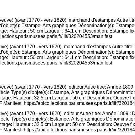
e) (avant 1770 - vers 1820), marchand d'estampes Autre titre: 
 d'objet(s): Estampe, Arts graphiques Dénomination(s): Estampe
e: Hauteur : 50 cm Largeur : 64.1 cm Description: Estampe fixé
llections.parismusees.paris.fr/iiif/320204553/manifest
) (avant 1770 - vers 1820), editeur Autre titre: Année 1809 : D
siècle Type(s) d'objet(s): Estampe, Arts graphiques Dénominati
age: Hauteur : 32.5 cm Largeur : 50 cm Description: Oeuvre fixé
 Manifest: https://apicollections.parismusees.paris.fr/iiif/3201