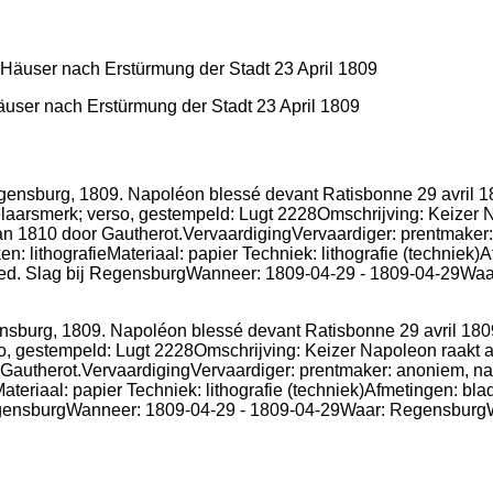
äuser nach Erstürmung der Stadt 23 April 1809
gensburg, 1809. Napoléon blessé devant Ratisbonne 29 avril 1809
 gestempeld: Lugt 2228Omschrijving: Keizer Napoleon raakt aa
r Gautherot.VervaardigingVervaardiger: prentmaker: anoniem, naa
ateriaal: papier Techniek: lithografie (techniek)Afmetingen: b
 RegensburgWanneer: 1809-04-29 - 1809-04-29Waar: Regensburg