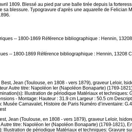
avril 1809. Blessé au pied par une balle tirée depuis la forteress
de sa blessure. Typogravure d'après une aquarelle de Felician My
1896.
ques -- 1800-1869 Référence bibliographique : Hennin, 13208 Cou
st, Jean (Toulouse, en 1808 - vers 1879), graveur Leloir, Isido
utre titre: Napoléon Ier (Napoléon Bonaparte) (1769-1821), Empe
): Illustration de périodique Matériaux et techniques: Gravure 