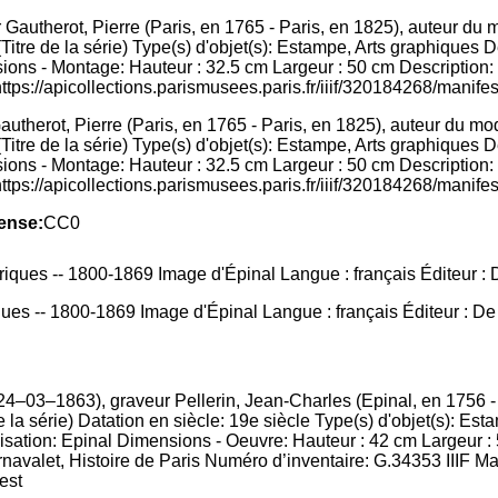
utherot, Pierre (Paris, en 1765 - Paris, en 1825), auteur du modè
Titre de la série) Type(s) d'objet(s): Estampe, Arts graphiques
ons - Montage: Hauteur : 32.5 cm Largeur : 50 cm Description: 
ttps://apicollections.parismusees.paris.fr/iiif/320184268/manifes
ense:
CC0
ues -- 1800-1869 Image d'Épinal Langue : français Éditeur : De l