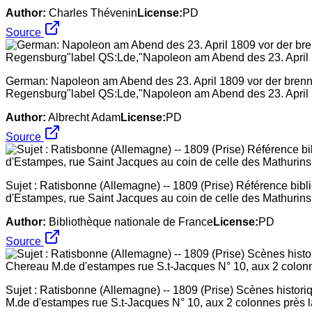
Author:
Charles Thévenin
License:
PD
Source
German: Napoleon am Abend des 23. April 1809 vor der bren
Regensburg"label QS:Lde,"Napoleon am Abend des 23. April
Author:
Albrecht Adam
License:
PD
Source
Sujet : Ratisbonne (Allemagne) -- 1809 (Prise) Référence bib
d'Estampes, rue Saint Jacques au coin de celle des Mathurins
Author:
Bibliothèque nationale de France
License:
PD
Source
Sujet : Ratisbonne (Allemagne) -- 1809 (Prise) Scènes histori
M.de d'estampes rue S.t-Jacques N° 10, aux 2 colonnes près la