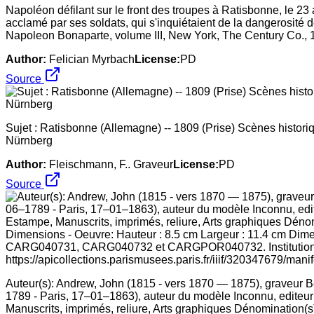
Napoléon défilant sur le front des troupes à Ratisbonne, le 23 
acclamé par ses soldats, qui s'inquiétaient de la dangerosité 
Napoleon Bonaparte, volume III, New York, The Century Co., 
Author:
Felician Myrbach
License:
PD
Source
Sujet : Ratisbonne (Allemagne) -- 1809 (Prise) Scènes histori
Nürnberg
Author:
Fleischmann, F.. Graveur
License:
PD
Source
Auteur(s): Andrew, John (1815 - vers 1870 — 1875), graveur Be
1789 - Paris, 17–01–1863), auteur du modèle Inconnu, editeur A
Manuscrits, imprimés, reliure, Arts graphiques Dénomination(s