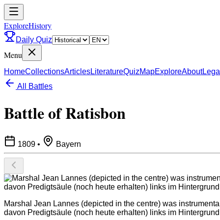
ExploreHistory
Daily Quiz
Menu
Home
Collections
Articles
Literature
Quiz
Map
Explore
About
Lega
All Battles
Battle of Ratisbon
1809
•
Bayern
Marshal Jean Lannes (depicted in the centre) was instrumental
davon Predigtsäule (noch heute erhalten) links im Hintergrund