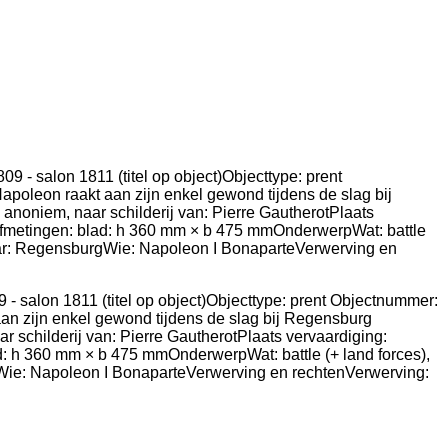
 - salon 1811 (titel op object)Objecttype: prent Objectnummer:
n zijn enkel gewond tijdens de slag bij Regensburg
r schilderij van: Pierre GautherotPlaats vervaardiging:
lad: h 360 mm × b 475 mmOnderwerpWat: battle (+ land forces),
Wie: Napoleon I BonaparteVerwerving en rechtenVerwerving: