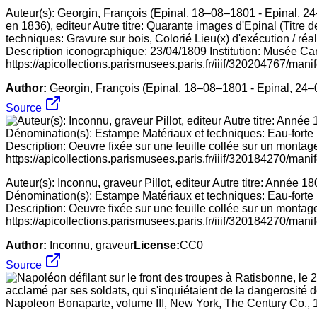
Auteur(s): Georgin, François (Epinal, 18–08–1801 - Epinal, 24
en 1836), editeur Autre titre: Quarante images d'Epinal (Titre 
techniques: Gravure sur bois, Colorié Lieu(x) d'exécution / ré
Description iconographique: 23/04/1809 Institution: Musée Car
https://apicollections.parismusees.paris.fr/iiif/320204767/manif
Author:
Georgin, François (Epinal, 18–08–1801 - Epinal, 24–
Source
Auteur(s): Inconnu, graveur Pillot, editeur Autre titre: Année 1
Dénomination(s): Estampe Matériaux et techniques: Eau-forte
Description: Oeuvre fixée sur une feuille collée sur un montage
https://apicollections.parismusees.paris.fr/iiif/320184270/manif
Author:
Inconnu, graveur
License:
CC0
Source