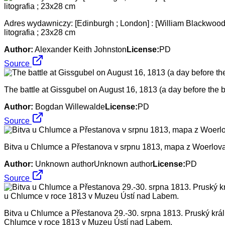
Adres wydawniczy: [Edinburgh ; London] : [William Blackwood a
litografia ; 23x28 cm
Author:
Alexander Keith Johnston
License:
PD
Source
The battle at Gissgubel on August 16, 1813 (a day before the b
Author:
Bogdan Willewalde
License:
PD
Source
Bitva u Chlumce a Přestanova v srpnu 1813, mapa z Woerlova A
Author:
Unknown authorUnknown author
License:
PD
Source
Bitva u Chlumce a Přestanova 29.-30. srpna 1813. Pruský krá
Chlumce v roce 1813 v Muzeu Ústí nad Labem.