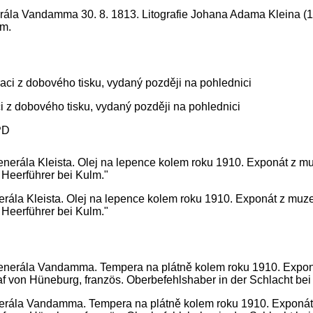
erála Vandamma 30. 8. 1813. Litografie Johana Adama Kleina (
em.
i z dobového tisku, vydaný později na pohlednici
PD
erála Kleista. Olej na lepence kolem roku 1910. Exponát z muz
 Heerführer bei Kulm."
enerála Vandamma. Tempera na plátně kolem roku 1910. Exponát