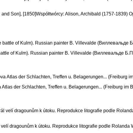
nd Son], [1850]Współtwórcy: Alison, Archibald (1757-1839) Oprac
attle of Kulm). Russian painter B. Villevalde (Виллевальде Б.П.
tlas der Schlachten, Treffen u. Belagerungen... (Freiburg im 
l velí dragounům k útoku. Reprodukce litografie podle Rolanda