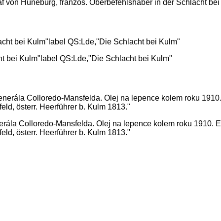
 von Hüneburg, französ. Oberbefehlshaber in der Schlacht bei
t bei Kulm"label QS:Lde,"Die Schlacht bei Kulm"
nerála Colloredo-Mansfelda. Olej na lepence kolem roku 1910. 
ld, österr. Heerführer b. Kulm 1813."