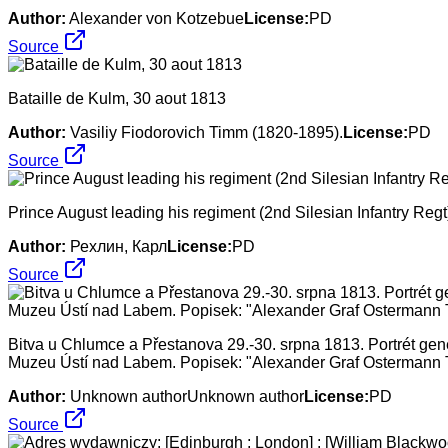
Author:
Alexander von Kotzebue
License:
PD
Source
Bataille de Kulm, 30 aout 1813
Author:
Vasiliy Fiodorovich Timm (1820-1895).
License:
PD
Source
Prince August leading his regiment (2nd Silesian Infantry Regt)
Author:
Рехлин, Карл
License:
PD
Source
Bitva u Chlumce a Přestanova 29.-30. srpna 1813. Portrét ge
Muzeu Ústí nad Labem. Popisek: "Alexander Graf Ostermann To
Author:
Unknown authorUnknown author
License:
PD
Source