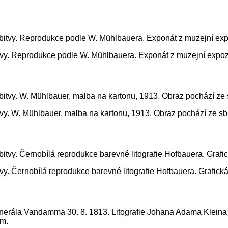
itvy. Reprodukce podle W. Mühlbauera. Exponát z muzejní expo
tvy. W. Mühlbauer, malba na kartonu, 1913. Obraz pochází ze s
vy. Černobílá reprodukce barevné litografie Hofbauera. Grafic