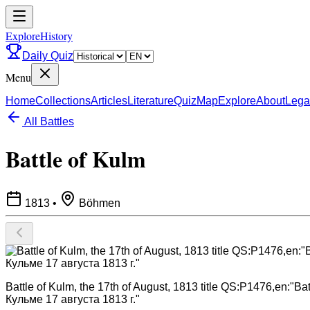
ExploreHistory
Daily Quiz
Menu
Home
Collections
Articles
Literature
Quiz
Map
Explore
About
Lega
All Battles
Battle of Kulm
1813
•
Böhmen
Battle of Kulm, the 17th of August, 1813 title QS:P1476,en:"Ba
Кульме 17 августа 1813 г."