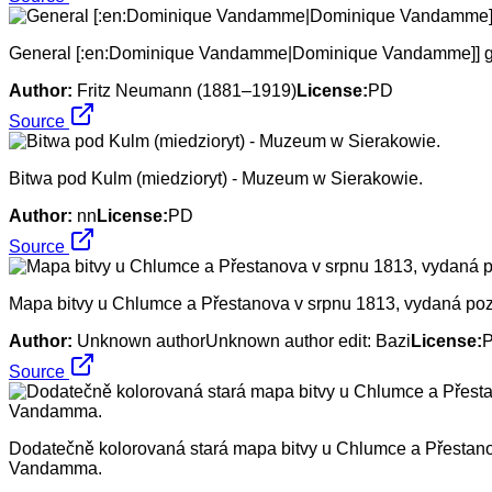
General [:en:Dominique Vandamme|Dominique Vandamme]] gets 
Author:
Fritz Neumann (1881–1919)
License:
PD
Source
Bitwa pod Kulm (miedzioryt) - Muzeum w Sierakowie.
Author:
nn
License:
PD
Source
Mapa bitvy u Chlumce a Přestanova v srpnu 1813, vydaná poz
Author:
Unknown authorUnknown author edit: Bazi
License:
Source
Dodatečně kolorovaná stará mapa bitvy u Chlumce a Přestanov
Vandamma.