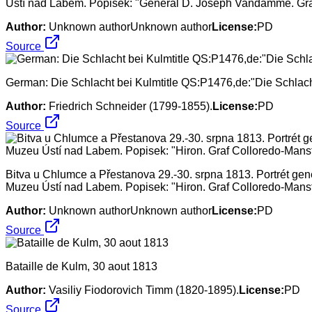
Ústí nad Labem. Popisek: "General D. Joseph Vandamme. Graf
Author:
Unknown authorUnknown author
License:
PD
Source
German: Die Schlacht bei Kulmtitle QS:P1476,de:"Die Schlach
Author:
Friedrich Schneider (1799-1855).
License:
PD
Source
Bitva u Chlumce a Přestanova 29.-30. srpna 1813. Portrét ge
Muzeu Ústí nad Labem. Popisek: "Hiron. Graf Colloredo-Mansfe
Author:
Unknown authorUnknown author
License:
PD
Source
Bataille de Kulm, 30 aout 1813
Author:
Vasiliy Fiodorovich Timm (1820-1895).
License:
PD
Source