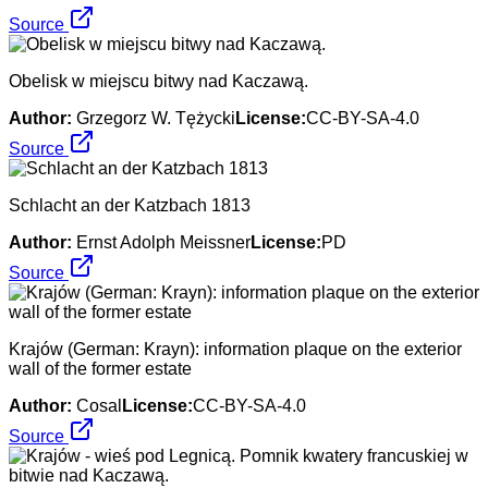
Source
Obelisk w miejscu bitwy nad Kaczawą.
Author:
Grzegorz W. Tężycki
License:
CC-BY-SA-4.0
Source
Schlacht an der Katzbach 1813
Author:
Ernst Adolph Meissner
License:
PD
Source
Krajów (German: Krayn): information plaque on the exterior
wall of the former estate
Author:
Cosal
License:
CC-BY-SA-4.0
Source