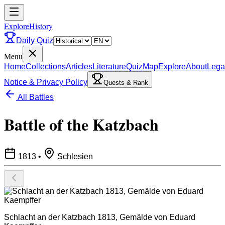
ExploreHistory
Daily Quiz
Menu
Home
Collections
Articles
Literature
Quiz
Map
Explore
About
Lega
Notice & Privacy Policy
Quests & Rank
All Battles
Battle of the Katzbach
1813
•
Schlesien
Schlacht an der Katzbach 1813, Gemälde von Eduard