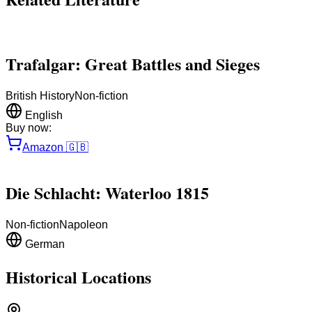
Trafalgar: Great Battles and Sieges
British History
Non-fiction
English
Buy now:
Amazon
🇬🇧
Die Schlacht: Waterloo 1815
Non-fiction
Napoleon
German
Historical Locations