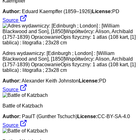
Kaempffer
Author:
Eduard Kaempffer (1859–1926)
License:
PD
Source
Adres wydawniczy: [Edinburgh ; London] : [William
Blackwood and Son], [1850]Współtwórcy: Alison, Archibald
(1757-1839) OpracowanieOpis fizyczny: 1 atlas (108 kart, [1]
tablica) : litografia ; 23x28 cm
Author:
Alexander Keith Johnston
License:
PD
Source
Battle of Katzbach
Author:
PaulT (Gunther Tschuch)
License:
CC-BY-SA-4.0
Source