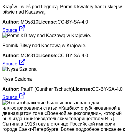
Krajów - wieś pod Legnicą. Pomnik kwatery francuskiej w
bitwie nad Kaczawą.
Author:
MOs810
License:
CC-BY-SA-4.0
Source
Pomnik Bitwy nad Kaczawą w Krajowie.
Author:
MOs810
License:
CC-BY-SA-4.0
Source
Nysa Szalona
Author:
PaulT (Gunther Tschuch)
License:
CC-BY-SA-4.0
Source