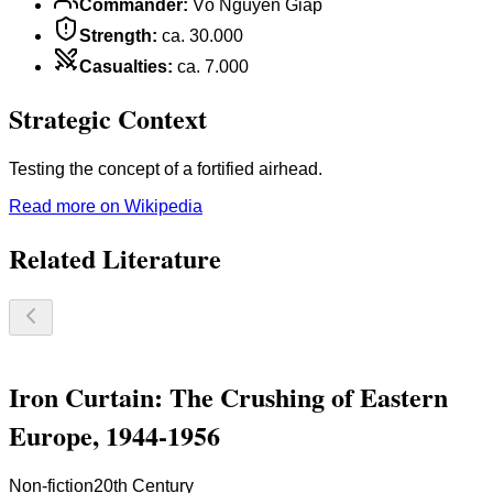
Commander
:
Võ Nguyên Giáp
Strength
:
ca. 30.000
Casualties
:
ca. 7.000
Strategic Context
Testing the concept of a fortified airhead.
Read more on Wikipedia
Related Literature
Iron Curtain: The Crushing of Eastern
Europe, 1944-1956
Non-fiction
20th Century