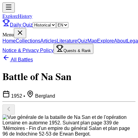
ExploreHistory
Daily Quiz
Menu
Home
Collections
Articles
Literature
Quiz
Map
Explore
About
Lega
Notice & Privacy Policy
Quests & Rank
All Battles
Battle of Na San
1952
•
Bergland