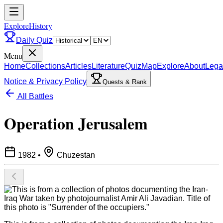
ExploreHistory
Daily Quiz
Menu
Home
Collections
Articles
Literature
Quiz
Map
Explore
About
Lega
Notice & Privacy Policy
Quests & Rank
All Battles
Operation Jerusalem
1982
•
Chuzestan