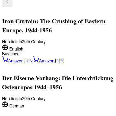
Iron Curtain: The Crushing of Eastern
Europe, 1944-1956
Non-fiction
20th Century
English
Buy now:
Amazon
🇺🇸
Amazon
🇬🇧
Der Eiserne Vorhang: Die Unterdrückung
Osteuropas 1944–1956
Non-fiction
20th Century
German