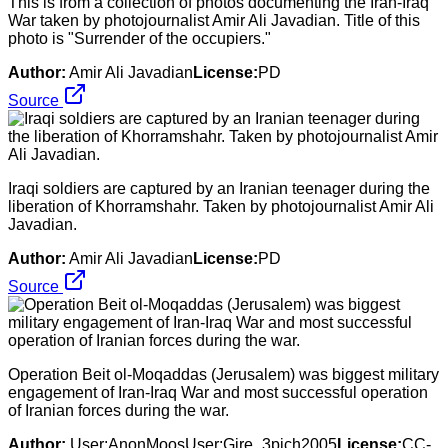
This is from a collection of photos documenting the Iran-Iraq
War taken by photojournalist Amir Ali Javadian. Title of this
photo is "Surrender of the occupiers."
Author:
Amir Ali Javadian
License:
PD
Source
Iraqi soldiers are captured by an Iranian teenager during the
liberation of Khorramshahr. Taken by photojournalist Amir Ali
Javadian.
Author:
Amir Ali Javadian
License:
PD
Source
Operation Beit ol-Moqaddas (Jerusalem) was biggest military
engagement of Iran-Iraq War and most successful operation
of Iranian forces during the war.
Author:
User:AnonMoosUser:Gire_3pich2005
License:
CC-