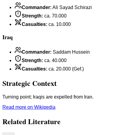
Commander
:
Ali Sayad Schirazi
Strength
:
ca. 70.000
Casualties
:
ca. 10.000
Iraq
Commander
:
Saddam Hussein
Strength
:
ca. 40.000
Casualties
:
ca. 20.000 (Gef.)
Strategic Context
Turning point; Iraqis are expelled from Iran.
Read more on Wikipedia
Related Literature