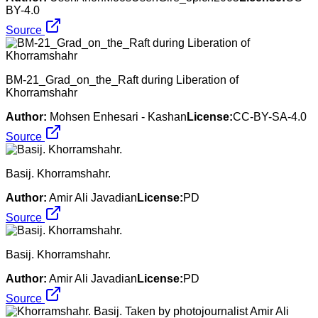
BY-4.0
Source
BM-21_Grad_on_the_Raft during Liberation of
Khorramshahr
Author:
Mohsen Enhesari - Kashan
License:
CC-BY-SA-4.0
Source
Basij. Khorramshahr.
Author:
Amir Ali Javadian
License:
PD
Source
Basij. Khorramshahr.
Author:
Amir Ali Javadian
License:
PD
Source