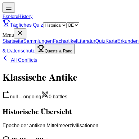
ExploreHistory
Tägliches Quiz
Menu
Startseite
Sammlungen
Fachartikel
Literatur
Quiz
Karte
Erkunden
& Datenschutz
Quests & Rang
All Conflicts
Klassische Antike
null
–
ongoing
0
battles
Historische Übersicht
Epoche der antiken Mittelmeerzivilisationen.